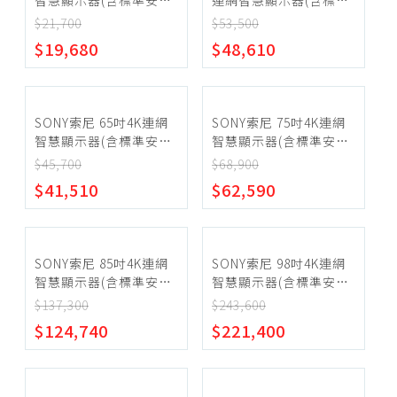
智慧顯示器(含標準安裝)
連網智慧顯示器(含標準
SONY索尼
【Y-50S20M2】
安裝)【Y-75S30】
$21,700
$53,500
SHARP夏普
~
$19,680
$48,610
SAMPO聲寶
SANSUNG三星
確定範圍
SANLUX台灣三洋
SONY索尼 65吋4K連網
SONY索尼 75吋4K連網
智慧顯示器(含標準安裝)
智慧顯示器(含標準安裝)
TCL
【Y-65XR50】
【Y-75XR50】
$45,700
$68,900
LG樂金
$41,510
$62,590
宅配
Philips飛利浦
超商取貨
Panasonic國際牌
SONY索尼 85吋4K連網
SONY索尼 98吋4K連網
其他品牌
智慧顯示器(含標準安裝)
智慧顯示器(含標準安裝)
【Y-85XR50】
【Y-98XR50】
$137,300
$243,600
$124,740
$221,400