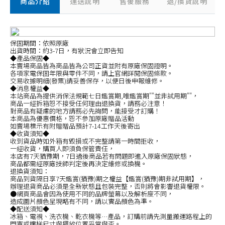
商品介紹
運送說明
售後服務
退/換貨說明
保固期間：依照原廠
出貨時間：約3-7日，有狀況會立即告知
◆產品保固◆
本賣場商品皆為商品皆為公司正貨並附有原廠保固證明。
各項家電保固年限與零件不同，請上官網詳閱保固條款。
交易收據明細(發票)請妥善保存，以便日後申報維修。
◆消息權益◆
本站商品為提供消保法規範七日鑑賞期,唯鑑賞期""並非試用期""，
商品一經拆箱恕不接受任何理由退換貨，請務必注意！
對商品有疑慮的地方請務必先詢問，能接受才訂購！
本商品為優惠價格，恕不參加原廠贈品活動
如賣場標示有附贈贈品預計7-14工作天後寄出
◆收貨須知◆
收到貨品時如外箱有毀損或不完整請第一時間拒收，
一經收貨，購買人即須負保管責任，
本店有7天猶豫期，7日過後商品若有問題即進入原廠保固狀態，
商品都需經原廠技師判定後再決定維修或換機。
退換貨須知：
商品到貨隔日享7天鑑賞(猶豫)期之權益【鑑賞(猶豫)期非試用期】，
辦理退貨商品必須是全新狀態且包裝完整，否則將會影響退貨權限。
●網頁商品會因為使用不同的品牌螢幕以及解析度不同，
造成圖片顏色呈現略有不同，請以實品顏色為準。
◆配送須知◆
冰箱、電視、洗衣機、乾衣機等…產品，訂購前請先測量搬運路程上的
門寬或樓梯尺寸與擺放位置妥當與否。