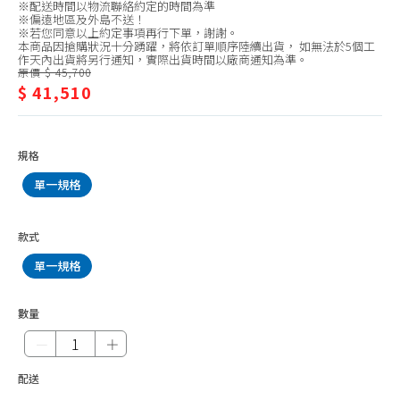
SONY索尼
※配送時間以物流聯絡約定的時間為準
視/SONY
※偏遠地區及外島不送！
SHARP夏普
※若您同意以上約定事項再行下單，謝謝。
索
本商品因搶購狀況十分踴躍，將依訂單順序陸續出貨， 如無法於5個工
作天內出貨將另行通知，實際出貨時間以廠商通知為準。
SAMPO聲寶
尼
原價 $ 45,700
$ 41,510
SANSUNG三星
SANLUX台灣三洋
TCL
規格
LG樂金
單一規格
Philips飛利浦
款式
Panasonic國際牌
單一規格
其他品牌
數量
－
＋
配送