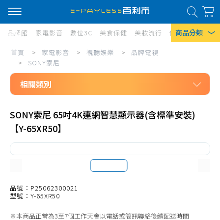
商品分類
品牌館
家電影音
數位3C
美食保健
美妝流行
傢俱寢具
居家
家
首頁
>
家電影音
>
視聽娛樂
>
品牌電視
熱門搜尋
電
>
SONY索尼
風扇
影
相關類別
口罩
音/
家電影音
視
除濕機
SONY索尼 65吋4K連網智慧顯示器(含標準安裝)
視聽娛樂
【Y-65XR50】
聽
衛生紙
品牌電視
娛
Iphone 17
AOC
樂/
BenQ明基
品
CHIMEI奇美
品號：P25062300021
牌
型號：Y-65XR50
Haier海爾
電
※本商品正常為3至7個工作天會以電話或簡訊聯絡後續配送時間