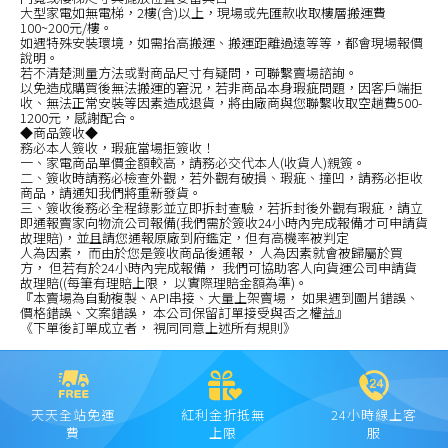
大型家電如無電梯，2樓(含)以上，現場或先匯款收取樓層搬運費
100~200元/樓。
如遇特殊安裝環境，如需抬高搬運、搬運距離過遠等等，都會現場報價
說明。
若不清楚測量方法或對商品尺寸有疑問，可聯繫賣場諮詢。
以免造成購買後無法搬運的窘況，若非商品本身瑕疵問題，因客戶端拒
收、無法正常安裝等因素造成退貨，將由廠商與您聯繫收取空趟費500-
1200元，感謝配合。
◆商品簽收◆
務必本人簽收，瑕疵當場拒簽收！
一、家電商品單價金額較高，請務必交代本人(收貨人)親簽。
二、簽收時請務必檢查外觀，若外觀有破損、瑕疵、撞凹，請務必拒收
商品，請通知我們將重新發貨。
三、簽收後務必全程錄影並立即拆封查驗，若拆封後外觀有瑕疵，請立
即通報賣家向物流公司報備(我們需於簽收24小時內完成報備才可申請貨
故理賠)，並且請您通報原廠到府鑑定，但有高機率被判定
人為因素， 而由於您是簽收商品後通報， 人為因素就會被歸屬於買
方， 但若有於24小時內完成報備， 我們可協助客人向貨運公司申請貨
故理賠((每筆有理賠上限， 以實際理賠金額為準)。
『本賣場為自動複製、API串接、大量上架賣場， 如果遇到圖片錯誤、
價格錯誤、文案錯誤， 本公司保留訂單接受與否之權益』
《下單後訂單成立者， 視同同意上述所有規則》
天天全站免運
紅利金折抵無
24小時線上客
費
上限
服