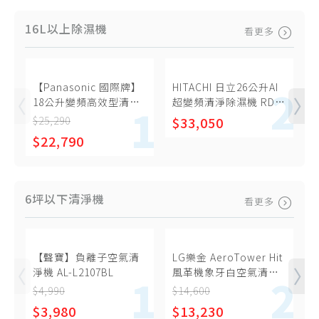
6坪以下清淨機
16L以上除濕機
看更多
7-12坪清淨機
13-15坪清淨機
16坪以上清淨機
【Panasonic 國際牌】
HITACHI 日立26公升AI
18公升變頻高效型清淨
超變頻清淨除濕機 RD-
【
隨身/車用清淨機
除濕機 F-YV36MH
520VC(極光鈦)
$25,290
$33,050
$
清淨濾網、耗材
$22,790
6坪以下清淨機
看更多
【聲寶】負離子空氣清
LG樂金 AeroTower Hit
淨機 AL-L2107BL
風革機象牙白空氣清淨
機【FS151PBK0】
$4,990
$14,600
$
$3,980
$13,230