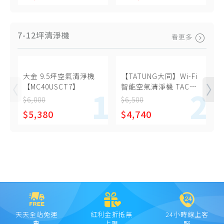
7-12坪清淨機
看更多
大金 9.5坪空氣清淨機
【TATUNG大同】Wi-Fi
【MC40USCT7】
智能空氣清淨機 TACR-
【
1900PE-WI
$6,000
$6,500
$
$5,380
$4,740
天天全站免運
紅利金折抵無
24小時線上客
費
上限
服