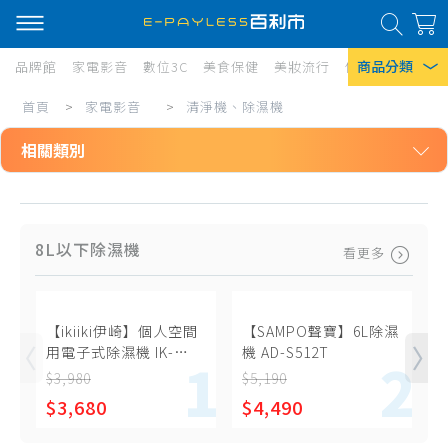
商品分類
品牌館
家電影音
數位3C
美食保健
美妝流行
傢俱寢具
居家
清
首頁
>
家電影音
>
清淨機、除濕機
熱門搜尋
淨
相關類別
風扇
機、
口罩
家電影音
除
清淨機、除濕機
濕
除濕機
8L以下除濕機
看更多
8L以下除濕機
機
衛生紙
9L-12L除濕機
Iphone 17
13L-15L除濕機
【ikiiki伊崎】個人空間
【SAMPO聲寶】6L除濕
用電子式除濕機 IK-
機 AD-S512T
16L以上除濕機
DH8301
R
$3,980
$5,190
$
除濕棒、其他
$3,680
$4,490
除濕濾網、耗材