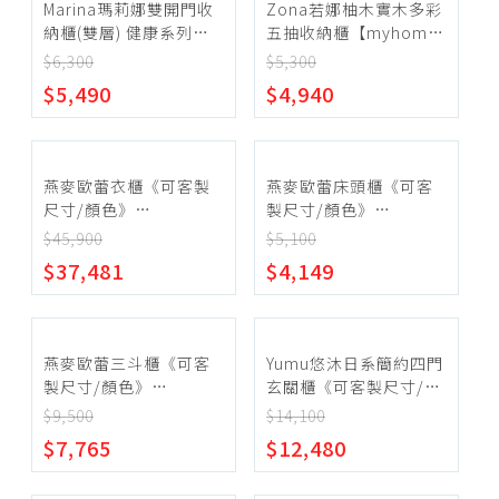
Marina瑪莉娜雙開門收
Zona若娜柚木實木多彩
納櫃(雙層) 健康系列
五抽收納櫃【myhome8
【myhome8居家無限】
居家無限】
$6,300
$5,300
$5,490
$4,940
燕麥歐蕾衣櫃《可客製
燕麥歐蕾床頭櫃《可客
尺寸/顏色》
製尺寸/顏色》
【myhome8居家無限】
【myhome8居家無限】
$45,900
$5,100
$37,481
$4,149
燕麥歐蕾三斗櫃《可客
Yumu悠沐日系簡約四門
製尺寸/顏色》
玄關櫃《可客製尺寸/顏
【myhome8居家無限】
色》【myhome8居家無
$9,500
$14,100
限】
$7,765
$12,480