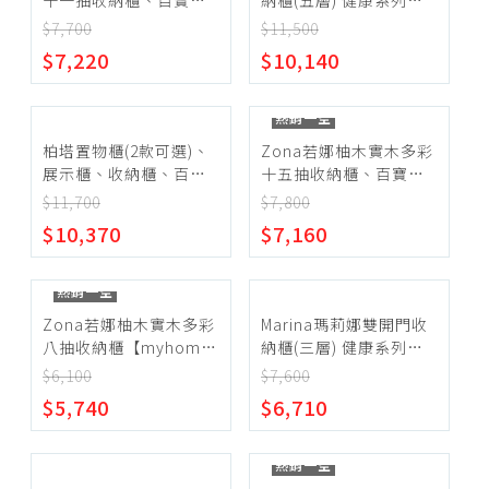
十一抽收納櫃、百寶
納櫃(五層) 健康系列
化妝鏡台、化妝椅
櫃、斗櫃、邊櫃、玄關
【myhome8居家無限】
$7,700
$11,500
衣櫃
桌、電話櫃【myhome8
~
$7,220
$10,140
居家無限】
斗櫃、收納櫃
房間組
熱銷一空
確定範圍
柏塔置物櫃(2款可選)、
Zona若娜柚木實木多彩
展示櫃、收納櫃、百寶
十五抽收納櫃、百寶
櫃、斗櫃、邊櫃、玄關
櫃、斗櫃、邊櫃、玄關
$11,700
$7,800
桌、電話櫃【myhome8
桌、電話櫃【myhome8
$10,370
$7,160
居家無限】
居家無限】
宅配
超商取貨
熱銷一空
Zona若娜柚木實木多彩
Marina瑪莉娜雙開門收
八抽收納櫃【myhome8
納櫃(三層) 健康系列
居家無限】
【myhome8居家無限】
$6,100
$7,600
$5,740
$6,710
熱銷一空