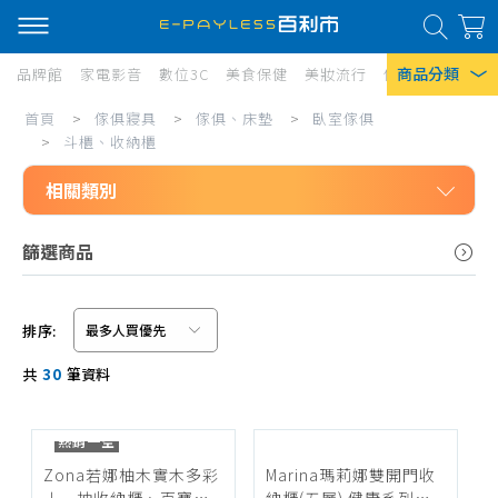
商品分類
品牌館
家電影音
數位3C
美食保健
美妝流行
傢俱寢具
居家
斗
首頁
>
傢俱寢具
>
傢俱、床墊
>
臥室傢俱
熱門搜尋
櫃、
>
斗櫃、收納櫃
風扇
收
相關類別
口罩
納
傢俱寢具
篩選商品
櫃
除濕機
傢俱、床墊
衛生紙
臥室傢俱
排序:
Iphone 17
床架、床頭片
信用卡/Line Pay/ATM
共
30
筆資料
床墊
分期0利率
電動床
超商付款
熱銷一空
床頭櫃
Zona若娜柚木實木多彩
Marina瑪莉娜雙開門收