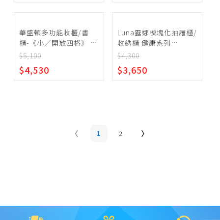
華盛頓多功能收櫃/書
Luna露娜模塊化抽屜櫃/
櫃-《小／開放四格》 健
收納櫃 健康系列
康系列【myhome8居家
【myhome8居家無限】
$5,100
$4,300
無限】
$4,530
$3,650
1
2