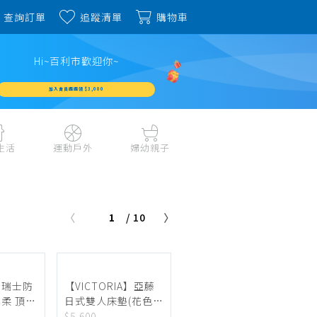
查詢訂單
追蹤清單
購物車
Hi~百利市歡迎你~
加入會員週週領 $3,000
生活
運動戶外
婦幼親子
戶外露營、登山用品
嬰幼成長、清潔日用
水上運動、潛水
哺育餐食、奶瓶奶嘴
1
/ 10
旅行用品、行李箱、
書包、兒童生活用品
雨具
品
外出用品
健身、運動器材
玩具、積木、拼圖
運動配件、護具
寵物用品
教具、童書、美勞
】瑞士防
【VICTORIA】亞藤
自行車、電動車系列
柔 頂級
日式雙人床墊(花色隨
家庭護理 、銀髮生活
5cm)-
機出貨)
$5,600