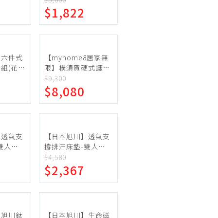
機車專區
$1,822
機車部品百貨
汽車百貨
棉六件式
【myhome8居家無
組(花色
限】橫須賀硬式護脊
床墊-3.5尺
$9,300
$8,080
】透氣支
【日本旭川】透氣支
雙人加
撐排汗床墊-雙人加
大
$4,580
$2,367
】旭川鈦
【日本旭川】生命磁