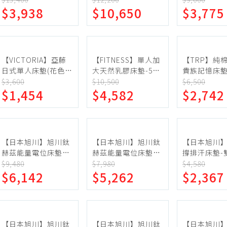
$3,938
$10,650
$3,775
單人
蛋糕甜點、冰品
園藝植栽
生鮮、蔬果 (免稅)
生鮮、蔬果 (應稅)
【VICTORIA】亞藤
【FITNESS】單人加
【TRP】純
日式單人床墊(花色隨
大天然乳膠床墊-5公
貴族記憶床墊
機出貨)
分(3.5*6.2)
隨機出貨)
$3,600
$10,500
$6,500
$1,454
$4,582
$2,742
【日本旭川】旭川鈦
【日本旭川】旭川鈦
【日本旭川
赫茲能量電位床墊-
赫茲能量電位床墊-
撐排汗床墊-
雙人(保暖 抑菌 消臭
單人加大(保暖 抑菌
大
$9,480
$7,980
$4,580
$6,142
$5,262
$2,367
)
消臭 )
【日本旭川】旭川鈦
【日本旭川】旭川鈦
【日本旭川