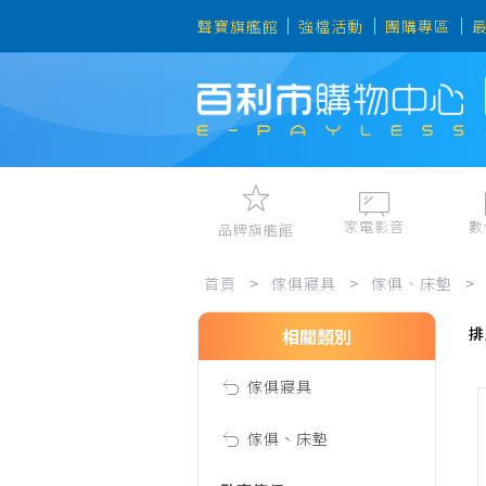
聲寶旗艦館
強檔活動
團購專區
家電影音
數
品牌旗艦館
床
視聽娛樂
手機、平
首頁
>
傢俱寢具
>
傢俱、床墊
>
冷暖空調
數位周邊
排
電冰箱、冷凍櫃
筆電、桌
相關類別
墊
洗衣機、乾衣機
資訊周邊
傢俱寢具
電風扇、電暖器
清淨機、除濕機
傢俱、床墊
廚衛三機