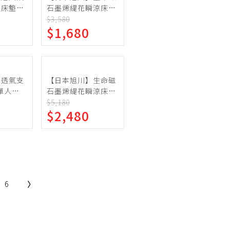
床墊-
石墨烯緹花瞬涼床
暖 抑菌
墊-單人
$3,580
$1,680
】透氣支
【日本旭川】生命磁
單人加
石墨烯緹花瞬涼床
墊-雙人加大
$5,180
$2,480
6