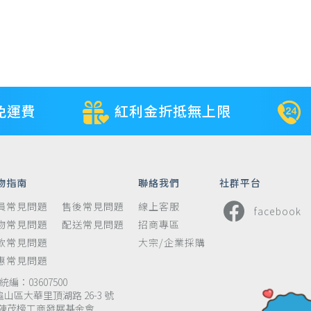
免運費
紅利金折抵無上限
物指南
聯絡我們
社群平台
員常見問題
售後常見問題
線上客服
facebook
物常見問題
配送常見問題
招商專區
款常見問題
大宗/企業採購
惠常見問題
編：03607500
龜山區大華里頂湖路 26-3 號
陳茂榜工商發展基金會