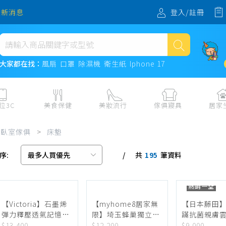
登入/註冊
最新消息
熱門搜尋
大家都在找：
風扇
口罩
除濕機
衛生紙
Iphone 17
風扇
口罩
位3C
美食保健
美妝流行
傢俱寢具
居家
除濕機
板、周邊
保健食品
美妝保養
收納
日用耗品
臥室傢俱
>
床墊
衛生紙
電子票券
流行配飾
傢俱、床墊
居家清潔
序:
共
筆資料
機
紙本票券
寢具
餐廚
195
Iphone 17
水、飲料、沖泡
傢飾百貨
生活其他用
熱銷一空
民生食材、烹飪調味
衛浴
成人用品🔞
熟食、小吃、滷味
居家裝修
寵物飼料、
【Victoria】石墨烯
【myhome8居家無
【日本藤田
彈力釋壓透氣記憶床
限】埼玉蜂巢獨立筒
蹣抗菌親膚雲
零食、果乾、肉乾
開運
墊-雙人
床墊-5尺
天然乳膠床墊(
$13,400
$12,200
$9,000