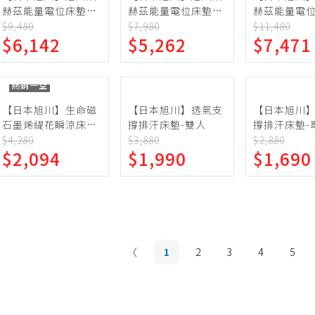
赫茲能量電位床墊-
赫茲能量電位床墊-
赫茲能量電位
雙人(保暖 抑菌 消臭
單人加大(保暖 抑菌
雙人加大(保
$9,480
$7,980
$11,480
$6,142
$5,262
$7,471
)
消臭 )
消臭 )
熱銷一空
【日本旭川】生命磁
【日本旭川】透氣支
【日本旭川
石墨烯緹花瞬涼床
撐排汗床墊-雙人
撐排汗床墊-
墊-雙人
大
$4,280
$3,880
$2,880
$2,094
$1,990
$1,690
1
2
3
4
5