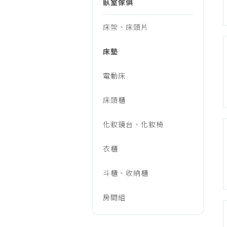
臥室傢俱
烹調家電
廚房家電
床架、床頭片
飲水、咖啡
床墊
美容家電
生活家電
電動床
福利品專區
床頭櫃
化妝鏡台、化妝椅
衣櫃
斗櫃、收納櫃
房間組