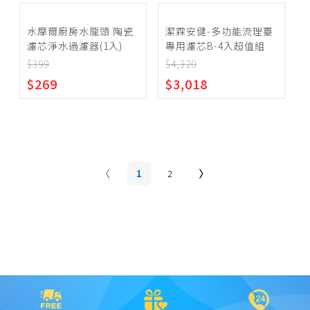
水摩爾廚房水龍頭 陶瓷
潔霖安健-多功能流理臺
濾芯淨水過濾器(1入)
專用濾芯B-4入超值組
$399
$4,320
$269
$3,018
1
2