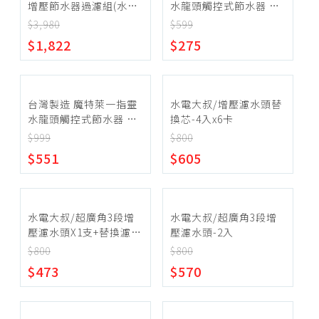
增壓節水器過濾組(水流
水龍頭觸控式節水器 省
轉換器4+除氯過濾器
水閥〈2入〉
$3,980
$599
4+補充濾芯4)水龍頭加
$1,822
$275
壓器 去油神器 附轉接頭
配件包
台灣製造 魔特萊一指靈
水電大叔/增壓濾水頭替
水龍頭觸控式節水器 省
換芯-4入x6卡
水閥〈5入〉
$999
$800
$551
$605
水電大叔/超廣角3段增
水電大叔/超廣角3段增
壓濾水頭X1支+替換濾
壓濾水頭-2入
芯-4入X2組
$800
$800
$473
$570