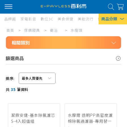
商品分類
品牌館
家電影音
數位3C
美食保健
美妝流行
傢俱寢具
居家
水
首頁
>
傢俱寢具
>
衛浴
>
水龍頭
熱門搜尋
龍
相關類別
風扇
頭
口罩
傢俱寢具
篩選商品
衛浴
除濕機
水龍頭
衛生紙
排序:
沐浴龍頭、面盆龍頭
信用卡/Line Pay/ATM
Iphone 17
共
35
筆資料
廚房水龍頭
分期0利率
龍頭淨水
超商付款
節水、增壓器
潔霖安健-基本除氯濾芯
水摩爾 透明PP高密度濾
S-4入超值組
棉除氯過濾器-專用替換