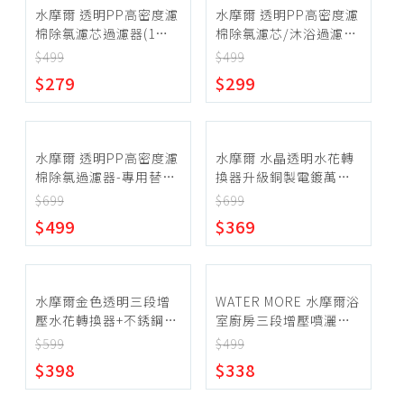
水摩爾 透明PP高密度濾
水摩爾 透明PP高密度濾
棉除氯濾芯過濾器(1入
棉除氯濾芯/沐浴過濾器
贈轉接頭)
(1入)
$499
$499
$279
$299
水摩爾 透明PP高密度濾
水摩爾 水晶透明水花轉
棉除氯過濾器-專用替換
換器升級銅製電鍍萬向
濾芯(6入)
轉接頭(高級款1入)
$699
$699
$499
$369
水摩爾金色透明三段增
WATER MORE 水摩爾浴
壓水花轉換器+不銹鋼加
室廚房三段增壓噴灑頭
長管1入
/360度水龍頭水花轉換
$599
$499
器-米色耐用款(2入)
$398
$338