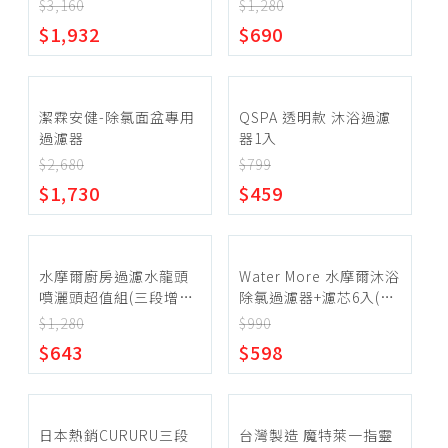
濾芯12入(pp濾心過濾雜
$3,160
$1,280
質鐵鏽汙垢)
~
$1,932
$690
確定範圍
潔霖安健-除氯面盆專用
QSPA 透明款 沐浴過濾
過濾器
器1入
$2,680
$799
$1,730
$459
宅配
超商取貨
水摩爾廚房過濾水龍頭
Water More 水摩爾沐浴
噴灑頭超值組(三段增壓
除氯過濾器+濾芯6入(一
水花轉換器1個除氯過濾
年份組合)
$1,280
$990
器1個+替換濾芯6個)
$643
$598
日本熱銷CURURU三段
台灣製造 魔特萊一指靈