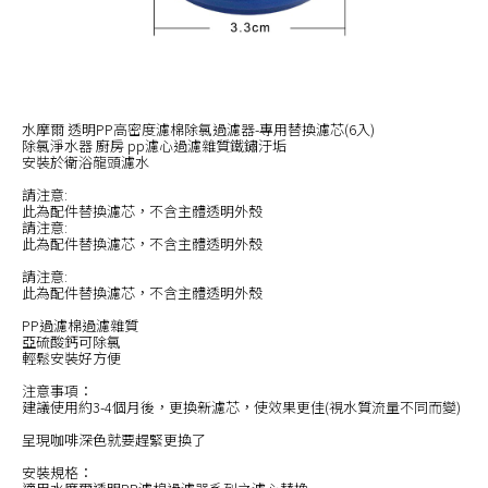
水摩爾 透明PP高密度濾棉除氯過濾器-專用替換濾芯(6入)
除氯淨水器 廚房 pp濾心過濾雜質鐵鏽汙垢
安裝於衛浴龍頭濾水
請注意:
此為配件替換濾芯，不含主體透明外殼
請注意:
此為配件替換濾芯，不含主體透明外殼
請注意:
此為配件替換濾芯，不含主體透明外殼
PP過濾棉過濾雜質
亞硫酸鈣可除氯
輕鬆安裝好方便
注意事項：
建議使用約3-4個月後，更換新濾芯，使效果更佳(視水質流量不同而變)
呈現咖啡深色就要趕緊更換了
安裝規格：