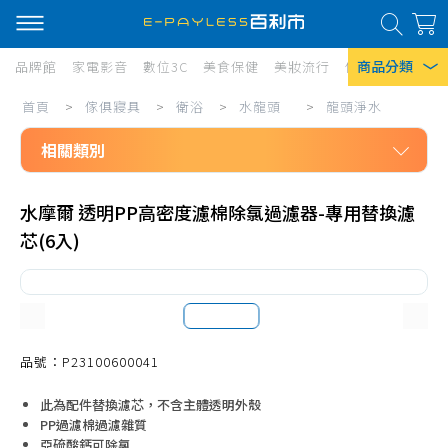
商品分類
品牌館
家電影音
數位3C
美食保健
美妝流行
傢俱寢具
居家
傢
首頁
>
傢俱寢具
>
衛浴
>
水龍頭
>
龍頭淨水
熱門搜尋
俱
相關類別
風扇
寢
口罩
傢俱寢具
具/
水摩爾 透明PP高密度濾棉除氯過濾器-專用替換濾
衛浴
衛
除濕機
芯(6入)
水龍頭
浴/
衛生紙
沐浴龍頭、面盆龍頭
水
Iphone 17
龍
廚房水龍頭
頭/
龍頭淨水
品號：P23100600041
龍
節水、增壓器
此為配件替換濾芯，不含主體透明外殼
頭
PP過濾棉過濾雜質
亞硫酸鈣可除氯