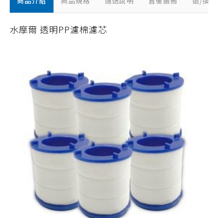
商品介紹
商品規格
運送說明
售後服務
退/換
水摩爾 透明PP濾棉濾芯