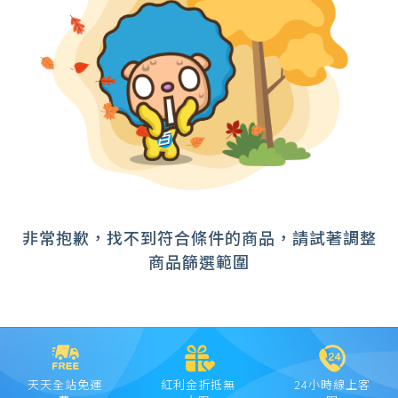
集線器
~
切換器
行動串流電視棒
確定範圍
延長線、轉接頭(線)
電腦、螢幕支架
筆電散熱墊、托架
宅配
筆電電池、變壓器
超商取貨
網路線
非常抱歉，找不到符合條件的商品，請試著調整
空白光碟片
商品篩選範圍
不斷電系統
網路監控設備
筆電包
路由器、分享器
天天全站免運
紅利金折抵無
24小時線上客