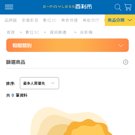
商品分類
品牌館
家電影音
數位3C
美食保健
美妝流行
傢俱寢具
居家
投
首頁
>
數位3C
>
資訊周邊
>
投影機
熱門搜尋
影
相關類別
風扇
機
口罩
數位3C
篩選商品
資訊周邊
除濕機
鍵盤、滑鼠
衛生紙
排序:
耳機、麥克風
信用卡/Line Pay/ATM
Iphone 17
共
0
筆資料
記憶卡、隨身碟、讀卡機
分期0利率
抗藍光護目鏡、防窺片
超商付款
電子辭典、翻譯機
網路攝影機