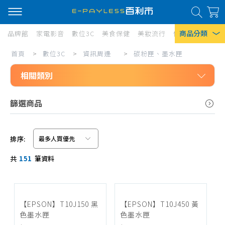
商品分類
品牌館
家電影音
數位3C
美食保健
美妝流行
傢俱寢具
居家
碳
首頁
>
數位3C
>
資訊周邊
>
碳粉匣、墨水匣
熱門搜尋
粉
相關類別
風扇
匣、
口罩
數位3C
墨
篩選商品
資訊周邊
水
除濕機
鍵盤、滑鼠
匣
衛生紙
排序:
耳機、麥克風
信用卡/Line Pay/ATM
Iphone 17
共
151
筆資料
記憶卡、隨身碟、讀卡機
分期0利率
抗藍光護目鏡、防窺片
超商付款
電子辭典、翻譯機
【EPSON】T10J150 黑
【EPSON】T10J450 黃
色墨水匣
色墨水匣
網路攝影機