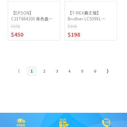
【EPSON】
【T-REX霸王龍】
C13T664100 黑色墨水
Brother LC539XL
T664100
LC535XL 副廠相容墨水
$550
$350
匣
$450
$198
1
2
3
4
5
6