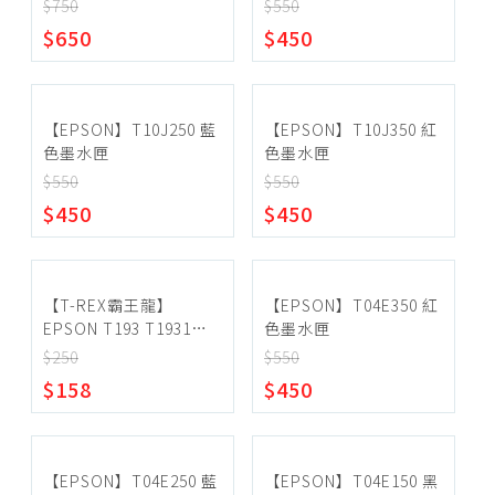
$750
$550
集線器
~
$650
$450
切換器
行動串流電視棒
確定範圍
延長線、轉接頭(線)
【EPSON】T10J250 藍
【EPSON】T10J350 紅
色墨水匣
色墨水匣
電腦、螢幕支架
$550
$550
筆電散熱墊、托架
$450
$450
宅配
筆電電池、變壓器
超商取貨
網路線
【T-REX霸王龍】
【EPSON】T04E350 紅
空白光碟片
EPSON T193 T1931
色墨水匣
T1932 T1933 T1934 副
不斷電系統
$250
$550
廠相容墨水匣
$158
$450
網路監控設備
筆電包
路由器、分享器
【EPSON】T04E250 藍
【EPSON】T04E150 黑