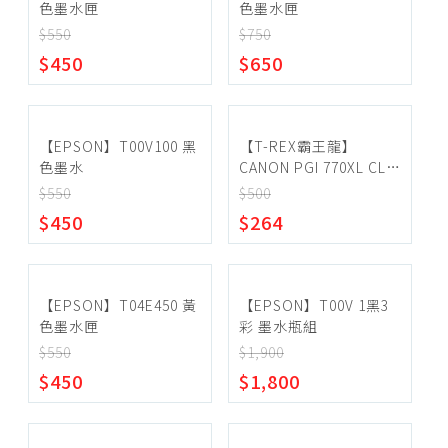
色墨水匣
網路卡
色墨水匣
$550
$750
電腦軟體
$450
$650
光碟機、燒錄機
電腦喇叭
手寫板、繪圖板
【EPSON】T00V100 黑
【T-REX霸王龍】
色墨水
CANON PGI 770XL CLI
印表機、事務機
771XL 副廠相容墨水匣
$550
$500
碳粉匣、墨水匣
$450
$264
報表紙
投影機
【EPSON】T04E450 黃
【EPSON】T00V 1黑3
USB週邊商品
色墨水匣
彩 墨水瓶組
相機防潮
$550
$1,900
$450
$1,800
電池、充電器
空拍機