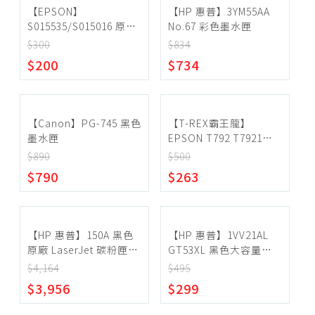
穩壓器
【EPSON】
【HP 惠普】3YM55AA
S015535/S015016 原廠
No.67 彩色墨水匣
黑色色帶
$300
$834
$200
$734
【Canon】PG-745 黑色
【T-REX霸王龍】
墨水匣
EPSON T792 T7921
T7922 T7923 T7924 副
$890
$500
廠相容墨水匣
$790
$263
【HP 惠普】150A 黑色
【HP 惠普】1VV21AL
原廠 LaserJet 碳粉匣
GT53XL 黑色大容量墨
W1500A《2入組》
水瓶
$4,164
$495
$3,956
$299