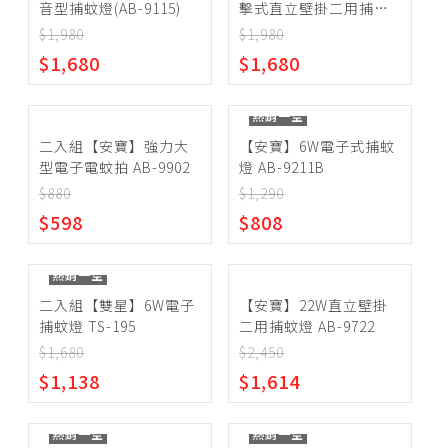
音型捕蚊燈(AB-9115)
智能家電
擊式直立壁掛二用捕蚊
燈(AB-9722)
$1,980
$1,980
$1,680
$1,680
熱銷一空
二入組【安寶】強力大
【安寶】6W電子式捕蚊
型電子電蚊拍 AB-9902
燈 AB-9211B
$880
$1,290
$598
$808
熱銷一空
二入組【雙星】6W電子
【安寶】22W直立壁掛
捕蚊燈 TS-195
二用捕蚊燈 AB-9722
$1,680
$2,450
$1,138
$1,614
熱銷一空
熱銷一空