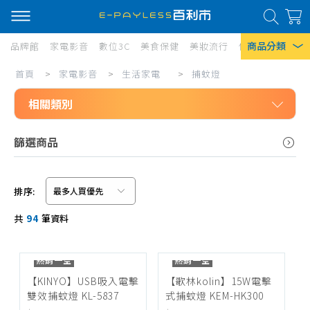
商品分類
品牌館
家電影音
數位3C
美食保健
美妝流行
傢俱寢具
居家
捕
首頁
>
家電影音
>
生活家電
>
捕蚊燈
熱門搜尋
蚊
相關類別
風扇
燈
口罩
家電影音
篩選商品
生活家電
除濕機
免治馬桶座
衛生紙
排序:
無線吸塵器
信用卡/Line Pay/ATM
Iphone 17
共
94
筆資料
有線吸塵器
分期0利率
筒式吸塵器
超商付款
熱銷一空
熱銷一空
吸塵器耗材、配件
【KINYO】USB吸入電擊
【歌林kolin】15W電擊
雙效捕蚊燈 KL-5837
式捕蚊燈 KEM-HK300
掃地機、配件