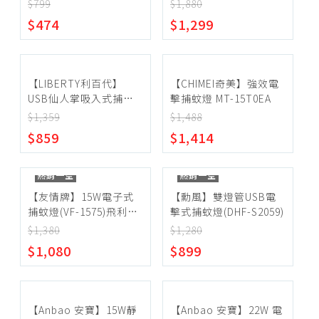
$799
$1,880
塵蟎機、耗材
~
$474
$1,299
除菌、消毒機
清潔機、洗地機
確定範圍
殺菌燈
【LIBERTY利百代】
【CHIMEI奇美】強效電
USB仙人掌吸入式捕蚊
擊捕蚊燈 MT-15T0EA
加濕器
燈 LY-3108ML
$1,359
$1,488
檯燈、夾燈、配件
$859
$1,414
宅配
捕蚊燈
超商取貨
熱銷一空
熱銷一空
捕蚊拍
【友情牌】15W電子式
【勳風】雙燈管USB電
掛燙機、熨斗
捕蚊燈(VF-1575)飛利浦
擊式捕蚊燈(DHF-S2059)
燈管
除毛球機、縫紉機
$1,380
$1,280
$1,080
$899
電話、對講機
插座、延長線
辦公家電
【Anbao 安寶】15W靜
【Anbao 安寶】22W 電