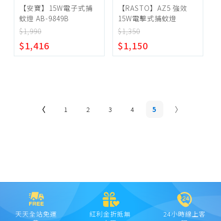
【安寶】15W電子式捕
【RASTO】AZ5 強效
蚊燈 AB-9849B
15W電擊式捕蚊燈
$1,990
$1,350
$1,416
$1,150
1
2
3
4
5
天天全站免運
紅利金折抵無
24小時線上客