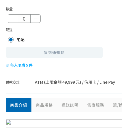
智能家電
數量
－
＋
配送
宅配
貨到通知我
※ 每人限購 5 件
ATM (上限金額 49,999 元) / 信用卡 / Line Pay
付款方式
商品介紹
商品規格
運送說明
售後服務
退/換