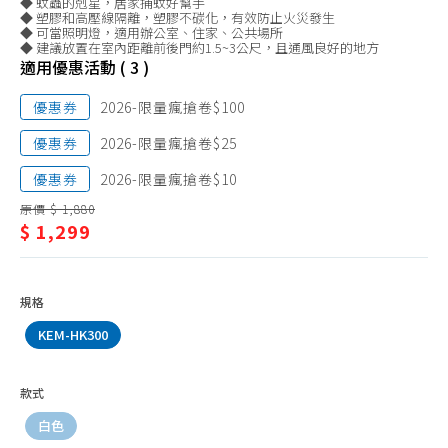
◆ 蚊蟲的剋星，居家捕蚊好幫手
塵蟎機、耗材
◆ 塑膠和高壓線隔離，塑膠不碳化，有效防止火災發生
◆ 可當照明燈，適用辦公室、住家、公共場所
◆ 建議放置在室內距離前後門約1.5~3公尺，且通風良好的地方
除菌、消毒機
適用優惠活動 ( 3 )
清潔機、洗地機
優惠券
2026-限量瘋搶卷$100
殺菌燈
優惠券
2026-限量瘋搶卷$25
加濕器
優惠券
2026-限量瘋搶卷$10
檯燈、夾燈、配件
原價 $ 1,880
捕蚊燈
$ 1,299
捕蚊拍
掛燙機、熨斗
規格
除毛球機、縫紉機
KEM-HK300
電話、對講機
插座、延長線
款式
辦公家電
白色