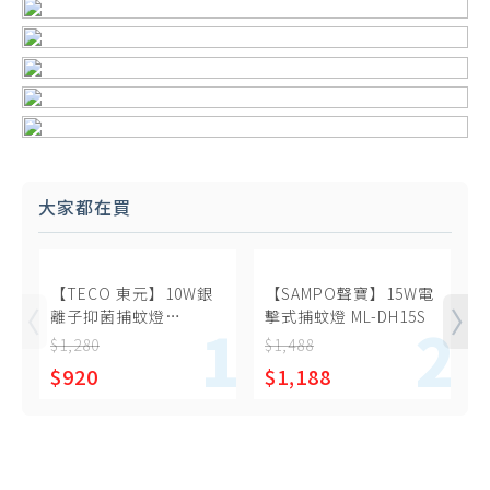
大家都在買
【TECO 東元】10W銀
【SAMPO聲寶】15W電
離子抑菌捕蚊燈
擊式捕蚊燈 ML-DH15S
U
(XYFYK106)
$1,280
$1,488
$
$920
$1,188