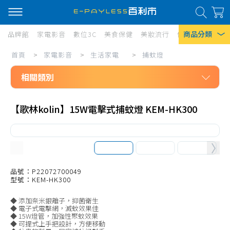
商品分類
品牌館
家電影音
數位3C
美食保健
美妝流行
傢俱寢具
居家
家
首頁
>
家電影音
>
生活家電
>
捕蚊燈
熱門搜尋
電
相關類別
風扇
影
口罩
家電影音
音/
【歌林kolin】15W電擊式捕蚊燈 KEM-HK300
生活家電
生
除濕機
免治馬桶座
活
衛生紙
無線吸塵器
家
Iphone 17
電/
有線吸塵器
品號：P22072700049
型號：KEM-HK300
捕
筒式吸塵器
◆ 添加奈米銀離子，抑菌衛生
蚊
吸塵器耗材、配件
◆ 電子式電擊網，滅蚊效果佳
◆ 15W燈管，加強性聚蚊效果
燈
掃地機、配件
◆ 可提式上手把設計，方便移動