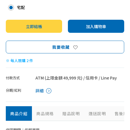
桌面式排油煙機
宅配
排油煙機配件
立即結帳
加入購物車
我要收藏
※ 每人限購 2 件
ATM (上限金額 49,999 元) / 信用卡 / Line Pay
付款方式
分期/紅利
詳細
商品介紹
商品規格
贈品說明
運送說明
售後服
保固期間：依照原廠