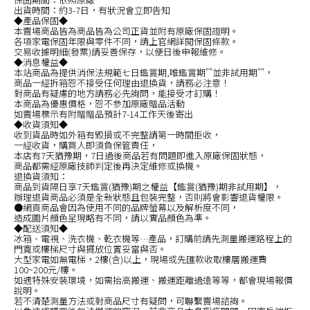
出貨時間：約3-7日，有狀況會立即告知
◆產品保固◆
本賣場商品皆為商品皆為公司正貨並附有原廠保固證明。
各項家電保固年限與零件不同，請上官網詳閱保固條款。
交易收據明細(發票)請妥善保存，以便日後申報維修。
◆消息權益◆
本站商品為提供消保法規範七日鑑賞期,唯鑑賞期""並非試用期""，
商品一經拆箱恕不接受任何理由退換貨，請務必注意！
對商品有疑慮的地方請務必先詢問，能接受才訂購！
本商品為優惠價格，恕不參加原廠贈品活動
如賣場標示有附贈贈品預計7-14工作天後寄出
◆收貨須知◆
收到貨品時如外箱有毀損或不完整請第一時間拒收，
一經收貨，購買人即須負保管責任，
本店有7天猶豫期，7日過後商品若有問題即進入原廠保固狀態，
商品都需經原廠技師判定後再決定維修或換機。
退換貨須知：
商品到貨隔日享7天鑑賞(猶豫)期之權益【鑑賞(猶豫)期非試用期】，
辦理退貨商品必須是全新狀態且包裝完整，否則將會影響退貨權限。
●網頁商品會因為使用不同的品牌螢幕以及解析度不同，
造成圖片顏色呈現略有不同，請以實品顏色為準。
◆配送須知◆
冰箱、電視、洗衣機、乾衣機等…產品，訂購前請先測量搬運路程上的
門寬或樓梯尺寸與擺放位置妥當與否。
大型家電如無電梯，2樓(含)以上，現場或先匯款收取樓層搬運費
100~200元/樓。
如遇特殊安裝環境，如需抬高搬運、搬運距離過遠等等，都會現場報價
說明。
若不清楚測量方法或對商品尺寸有疑問，可聯繫賣場諮詢。