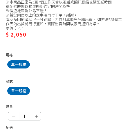
※本商品正常為3至7個工作天會以電話或簡訊聯絡後續配送時間
配
台爐瓦斯爐
※配送時間以物流聯絡約定的時間為準
※偏遠地區及外島不送！
件
檯面爐瓦斯爐
※若您同意以上約定事項再行下單，謝謝。
本商品因搶購狀況十分踴躍，將依訂單順序陸續出貨， 如無法於5個工
作天內出貨將另行通知，實際出貨時間以廠商通知為準。
崁入式瓦斯爐
原價 $ 2,300
$ 2,050
IH爐/電陶爐
瓦斯爐連烤箱
瓦斯爐配件
規格
單層排油煙機
單一規格
斜背式排油煙機
款式
倒T型排油煙機
單一規格
中島型排油煙機
近吸式排油煙機
數量
隱藏式排油煙機
－
＋
檯面式排油煙機
配送