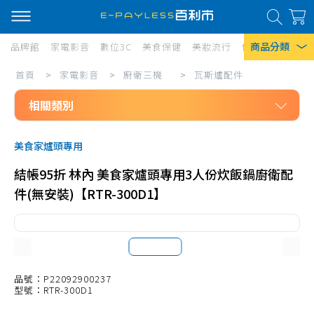
商品分類
品牌館
家電影音
數位3C
美食保健
美妝流行
傢俱寢具
居家
家
首頁
>
家電影音
>
廚衛三機
>
瓦斯爐配件
熱門搜尋
電
相關類別
風扇
影
口罩
家電影音
音/
美食家爐頭專用
廚衛三機
廚
除濕機
結帳95折 林內 美食家爐頭專用3人份炊飯鍋廚衛配
10L以下熱水器
衛
衛生紙
件(無安裝)【RTR-300D1】
11L-20L熱水器
三
Iphone 17
機/
21L以上熱水器
瓦
儲熱式熱水器
斯
瞬熱式熱水器
品號：P22092900237
型號：RTR-300D1
爐
熱水器配件