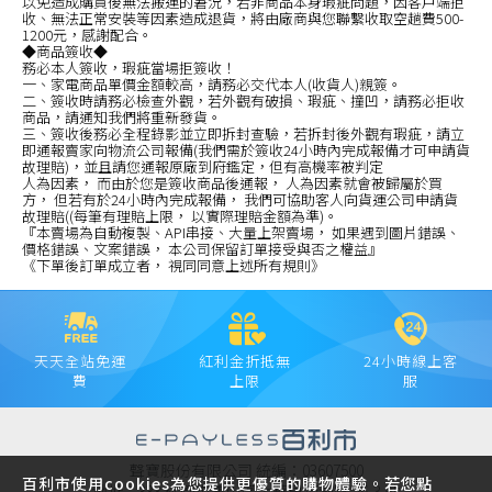
以免造成購買後無法搬運的窘況，若非商品本身瑕疵問題，因客戶端拒
收、無法正常安裝等因素造成退貨，將由廠商與您聯繫收取空趟費500-
1200元，感謝配合。
◆商品簽收◆
務必本人簽收，瑕疵當場拒簽收！
一、家電商品單價金額較高，請務必交代本人(收貨人)親簽。
二、簽收時請務必檢查外觀，若外觀有破損、瑕疵、撞凹，請務必拒收
商品，請通知我們將重新發貨。
三、簽收後務必全程錄影並立即拆封查驗，若拆封後外觀有瑕疵，請立
即通報賣家向物流公司報備(我們需於簽收24小時內完成報備才可申請貨
故理賠)，並且請您通報原廠到府鑑定，但有高機率被判定
人為因素， 而由於您是簽收商品後通報， 人為因素就會被歸屬於買
方， 但若有於24小時內完成報備， 我們可協助客人向貨運公司申請貨
故理賠((每筆有理賠上限， 以實際理賠金額為準)。
『本賣場為自動複製、API串接、大量上架賣場， 如果遇到圖片錯誤、
價格錯誤、文案錯誤， 本公司保留訂單接受與否之權益』
《下單後訂單成立者， 視同同意上述所有規則》
天天全站免運
紅利金折抵無
24小時線上客
費
上限
服
聲寶股份有限公司 統編：03607500
百利市使用cookies為您提供更優質的購物體驗。若您點
地址：333 桃園市龜山區大華里頂湖路 26-3 號