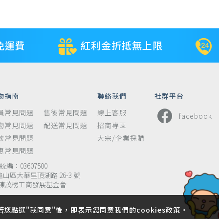
免運費
紅利金折抵無上限
物指南
聯絡我們
社群平台
員常見問題
售後常見問題
線上客服
facebook
物常見問題
配送常見問題
招商專區
款常見問題
大宗/企業採購
惠常見問題
編：03607500
龜山區大華里頂湖路 26-3 號
陳茂榜工商發展基金會
若您點選"我同意"後，即表示您同意我們的cookies政策。