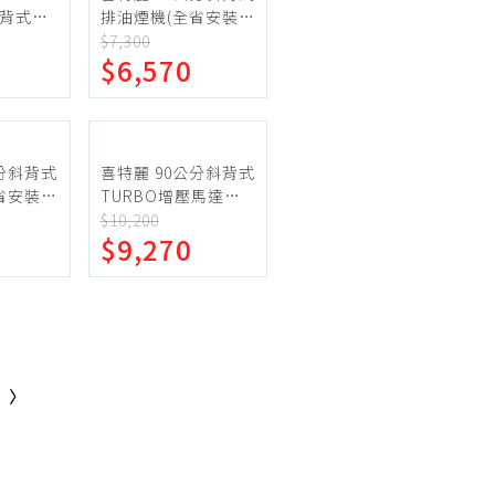
 斜背式除
排油煙機(全省安裝)
m 不鏽鋼
(7-11商品卡1100元)
$7,300
$6,570
風葉 23
【JT-1732M】
煙區
公分斜背式
喜特麗 90公分斜背式
省安裝)
TURBO增壓馬達大
000元)
風胃排油煙機(全省安
$10,200
$9,270
】
裝)(711商品卡1600
元)【JT-1710L】