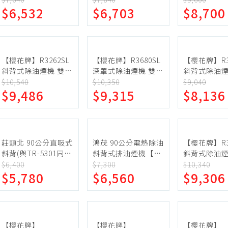
$6,532
$6,703
$8,700
雙渦輪風葉 23公分深
雙渦輪風葉 23公分深
裝).【RH-91
蛋糕甜點、冰品
園藝植栽
大集煙區
大集煙區
生鮮、蔬果 (免稅)
生鮮、蔬果 (應稅)
【櫻花牌】R3262SL
【櫻花牌】R3680SL
【櫻花牌】R3
斜背式除油煙機 雙效
深罩式除油煙機 雙效
斜背式除油煙
除油 雙渦輪風葉
除油 80cm 全機不鏽
雙渦輪 80c
$10,540
$10,350
$9,040
$9,486
$9,315
$8,136
80cm 不鏽鋼 LED燈
鋼 雙渦輪扇葉 雙馬
鏽鋼 LED燈 
泡
達 30公分超深集煙區
深大集煙區
莊頭北 90公分直吸式
鴻茂 90公分電熱除油
【櫻花牌】R3
斜背(與TR-5301同)
斜背式排油煙機【H-
斜背式除油煙
排油煙機(全省安裝)
9015】
除油 雙渦輪
$6,400
$7,300
$10,340
$5,780
$6,560
$9,306
【TR-5301SXL】
70cm 不鏽鋼
泡
【櫻花牌】
【櫻花牌】
【櫻花牌】