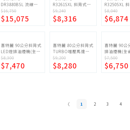
DR3880BSL 流線型
R3261SXL 斜背式除
R3250SXL
除油煙機 渦輪變頻
油煙機 高速雙渦輪
油煙機 90c
$16,750
$9,240
$8,040
$15,075
$8,316
$6,874
80cm 靜音除味
90cm 全機不鏽鋼
雙馬達雙渦輪
Turbo大吸力 LED燈
LED燈 23公分深大集
公分深大集
泡 觸控介面
煙區
喜特麗 90公分斜背式
喜特麗 80公分斜背式
喜特麗 90
LED燈排油煙機(全省
TURBO增壓馬達排
排油煙機(全
安裝)(7-11商品卡
油煙機(全省安裝)(7-
(7-11商品卡1
$8,300
$9,200
$7,500
$7,470
$8,280
$6,750
1100元)【JT-
11商品卡1500元)
【JT-1732L
1991L】
【JT-1700M】
1
2
3
4