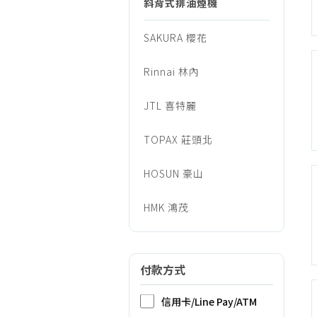
排
斜背式排油煙機
烹調家電
廚房家電
SAKURA 櫻花
油
飲水、咖啡
Rinnai 林內
美容家電
煙
生活家電
JTL 喜特麗
福利品專區
機
TOPAX 莊頭北
HOSUN 豪山
HMK 鴻茂
付款方式
信用卡/Line Pay/ATM