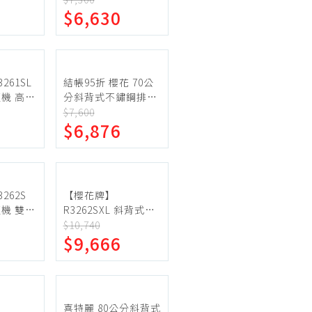
機車專區
$6,630
90】
5397SL】
機車部品百貨
汽車百貨
261SL
結帳95折 櫻花 70公
機 高速
分斜背式不鏽鋼排油
m 全機不
煙機(全省安裝)(送
$7,600
$6,876
23公分
5%購物金)【R-
3250S】
262S
【櫻花牌】
機 雙效
R3262SXL 斜背式除
風葉
油煙機 雙效除油 雙
$10,740
$9,666
 LED燈
渦輪風葉 90cm 不鏽
鋼 LED燈泡
喜特麗 80公分斜背式