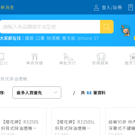
登入/註冊
最新消息
熱門搜尋
大家都在找：
風扇
口罩
除濕機
衛生紙
Iphone 17
風扇
口罩
位3C
美食保健
美妝流行
傢俱寢具
居家
除濕機
板、周邊
保健食品
美妝保養
收納
日用耗品
斜背式排油煙機
衛生紙
電子票券
流行配飾
傢俱、床墊
居家清潔
序:
共
筆資料
機
紙本票券
寢具
餐廚
68
Iphone 17
水、飲料、沖泡
傢飾百貨
生活其他用
民生食材、烹飪調味
衛浴
成人用品🔞
熟食、小吃、滷味
居家裝修
寵物飼料、
【櫻花牌】R3250S
【櫻花牌】R3250SL
結帳95折 林內 斜背
斜背式除油煙機
斜背式除油煙機
深罩式不鏽鋼
零食、果乾、肉乾
開運
70cm 不鏽鋼 雙馬達
80cm 不鏽鋼 雙馬達
高速排油煙機
$7,640
$7,840
$9,600