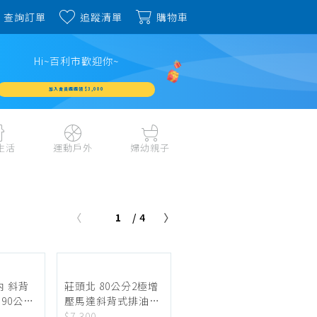
查詢訂單
追蹤清單
購物車
Hi~百利市歡迎你~
加入會員週週領 $3,000
生活
運動戶外
婦幼親子
戶外露營、登山用品
嬰幼成長、清潔日用
水上運動、潛水
哺育餐食、奶瓶奶嘴
1
/ 4
旅行用品、行李箱、
書包、兒童生活用品
雨具
品
外出用品
健身、運動器材
玩具、積木、拼圖
運動配件、護具
寵物用品
教具、童書、美勞
莊頭北 80公分2極增
自行車、電動車系列
90公分
壓馬達斜背式排油煙
家庭護理 、銀髮生活
(全省安
機(全省安裝)【TR-
$7,300