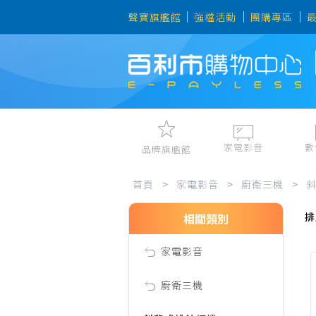
聲寶旗艦館
強檔活動
團購專區
家電影音
數
品牌旗艦館
斜
視聽娛樂
手機、平
首頁
>
家電影音
>
廚衛三機
>
冷暖空調
數位周邊
排
電冰箱、冷凍櫃
筆電、桌
相關類別
背
洗衣機、乾衣機
資訊周邊
家電影音
電風扇、電暖器
式
清淨機、除濕機
廚衛三機
廚衛三機