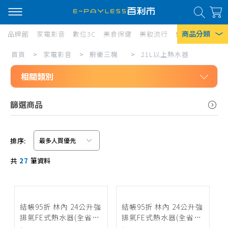
商品分類
品牌館
家電影音
數位3C
美食保健
美妝流行
傢俱寢具
居家
21L
首頁
>
家電影音
>
廚衛三機
>
21L以上熱水器
熱門搜尋
以
相關類別
風扇
上
口罩
家電影音
熱
篩選商品
廚衛三機
水
除濕機
21L以上熱水器
器
衛生紙
排序:
SAKURA 櫻花
信用卡/Line Pay/ATM
Iphone 17
共
27
筆資料
Rinnai 林內
分期0利率
JTL 喜特麗
超商付款
TOPAX 莊頭北
結帳95折 林內 24公升強
結帳95折 林內 24公升強
排氣FE式熱水器(全省安
排氣FE式熱水器(全省安