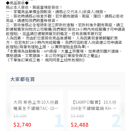
◆商品簽收◆
務必本人簽收，瑕疵當場拒簽收！
一、家電商品單價金額較高，請務必交代本人(收貨人)親簽。
二、簽收時請務必檢查外觀，若外觀有破損、瑕疵、撞凹，請務必拒收
商品，請通知我們將重新發貨。
三、簽收後務必全程錄影並立即拆封查驗，若拆封後外觀有瑕疵，請立
即通報賣家向物流公司報備(我們需於簽收24小時內完成報備才可申請貨
故理賠)，並且請您通報原廠到府鑑定，但有高機率被判定
人為因素， 而由於您是簽收商品後通報， 人為因素就會被歸屬於買
方， 但若有於24小時內完成報備， 我們可協助客人向貨運公司申請貨
故理賠((每筆有理賠上限， 以實際理賠金額為準)。
『本賣場為自動複製、API串接、大量上架賣場， 如果遇到圖片錯誤、
價格錯誤、文案錯誤， 本公司保留訂單接受與否之權益』
《下單後訂單成立者， 視同同意上述所有規則》
大家都在買
大同 新色上市10人份晨
【SAMPO聲寶】10人份
曦黃全不鏽鋼TAC-10L-
304全不鏽鋼電鍋 KH-
MCS同款電鍋【TAC-
WG10T
$3,100
$3,688
10L-MCY】
$2,740
$2,488