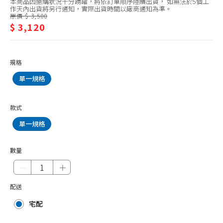
本商品因搶購狀況十分踴躍，將依訂單順序陸續出貨， 如無法於5個工
10
微波爐31L以上
作天內出貨將另行通知，實際出貨時間以廠商通知為準。
原價 $ 3,500
人
電鍋6人份以下
$ 3,120
份
電鍋7-10人份
電鍋11人份以上
規格
電子鍋5人份以下
單一規格
電子鍋6人份
款式
電子鍋7-10人份
單一規格
電子鍋11人份以上
其他配件
數量
－
＋
配送
宅配