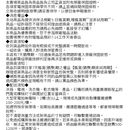
本賣場商品皆為商品皆為公司正貨並附有原廠保固證明。
各項家電保固年限與零件不同，請上官網詳閱保固條款。
交易收據明細(發票)請妥善保存，以便日後申報維修。
◆消息權益◆
本站商品為提供消保法規範七日鑑賞期,唯鑑賞期""並非試用期""，
商品一經拆箱恕不接受任何理由退換貨，請務必注意！
對商品有疑慮的地方請務必先詢問，能接受才訂購！
本商品為優惠價格，恕不參加原廠贈品活動
如賣場標示有附贈贈品預計7-14工作天後寄出
◆收貨須知◆
收到貨品時如外箱有毀損或不完整請第一時間拒收，
一經收貨，購買人即須負保管責任，
本店有7天猶豫期，7日過後商品若有問題即進入原廠保固狀態，
商品都需經原廠技師判定後再決定維修或換機。
退換貨須知：
商品到貨隔日享7天鑑賞(猶豫)期之權益【鑑賞(猶豫)期非試用期】，
辦理退貨商品必須是全新狀態且包裝完整，否則將會影響退貨權限。
●網頁商品會因為使用不同的品牌螢幕以及解析度不同，
造成圖片顏色呈現略有不同，請以實品顏色為準。
◆配送須知◆
冰箱、電視、洗衣機、乾衣機等…產品，訂購前請先測量搬運路程上的
門寬或樓梯尺寸與擺放位置妥當與否。
大型家電如無電梯，2樓(含)以上，現場或先匯款收取樓層搬運費
100~200元/樓。
如遇特殊安裝環境，如需抬高搬運、搬運距離過遠等等，都會現場報價
說明。
若不清楚測量方法或對商品尺寸有疑問，可聯繫賣場諮詢。
以免造成購買後無法搬運的窘況，若非商品本身瑕疵問題，因客戶端拒
收、無法正常安裝等因素造成退貨，將由廠商與您聯繫收取空趟費500-
1200元，感謝配合。