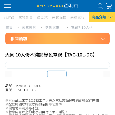
商品分類
品牌館
家電影音
數位3C
美食保健
美妝流行
傢俱寢具
居家
家
首頁
>
家電影音
>
烹調家電
>
電鍋7-10人份
熱門搜尋
電
相關類別
風扇
影
口罩
家電影音
音/
大同 10人份不鏽鋼綠色電鍋【TAC-10L-DG】
烹調家電
烹
除濕機
電烤箱10L以下
調
衛生紙
電烤箱11L-20L
家
Iphone 17
電/
電烤箱21L-40L
品號：P25050700014
型號：TAC-10L-DG
電
電烤箱41L以上
※本商品正常為3至7個工作天會以電話或簡訊聯絡後續配送時間
鍋
微波爐20L以下
※配送時間以物流聯絡約定的時間為準
※偏遠地區及外島不送！
7-
微波爐21-30L
※若您同意以上約定事項再行下單，謝謝。