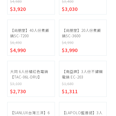
灰 TAC-06I-NIG
NBI】
$4,980
$3,400
微波爐31L以上
~
$3,920
$3,030
電鍋6人份以下
電鍋7-10人份
確定範圍
電鍋11人份以上
【尚朋堂】40人份煮飯
【尚朋堂】20人份煮飯
鍋SC-7200
鍋SC-3600
電子鍋5人份以下
$6,490
$4,990
電子鍋6人份
$4,990
$3,990
宅配
電子鍋7-10人份
超商取貨
電子鍋11人份以上
大同 6人份橘紅色電鍋
【南亞牌】3人份不鏽鋼
其他配件
【TAC-06L-DRU】
電鍋 EC-203
$3,100
$1,680
$2,730
$1,311
【SANLUX台灣三洋】6
【LAPOLO藍普諾】3人