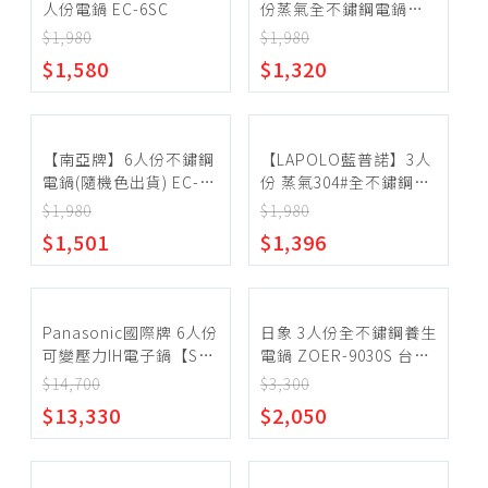
人份電鍋 EC-6SC
份蒸氣全不鏽鋼電鍋
LAN5-2203A
$1,980
$1,980
$1,580
$1,320
【南亞牌】6人份不鏽鋼
【LAPOLO藍普諾】3人
電鍋(隨機色出貨) EC-
份 蒸氣304#全不鏽鋼電
206
鍋 LAN5-2203A
$1,980
$1,980
$1,501
$1,396
Panasonic國際牌 6人份
日象 3人份全不鏽鋼養生
可變壓力IH電子鍋【SR-
電鍋 ZOER-9030S 台灣
N310D】
製
$14,700
$3,300
$13,330
$2,050