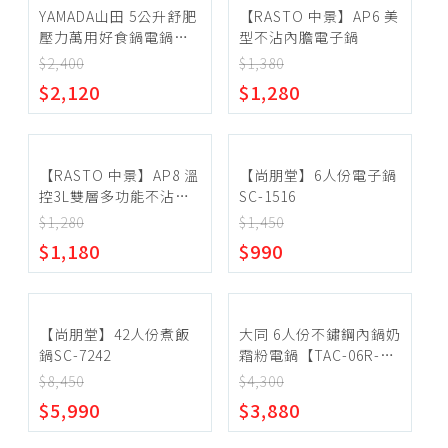
YAMADA山田 5公升舒肥
【RASTO 中景】AP6 美
壓力萬用好食鍋電鍋
型不沾內膽電子鍋
【YPC-50HS010】
$2,400
$1,380
$2,120
$1,280
【RASTO 中景】AP8 溫
【尚朋堂】6人份電子鍋
控3L雙層多功能不沾料
SC-1516
理鍋
$1,280
$1,450
$1,180
$990
【尚朋堂】42人份煮飯
大同 6人份不鏽鋼內鍋奶
鍋SC-7242
霜粉電鍋【TAC-06R-
MBI】
$8,450
$4,300
$5,990
$3,880