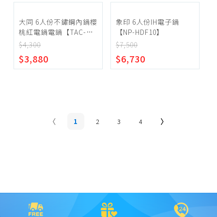
大同 6人份不鏽鋼內鍋櫻
象印 6人份IH電子鍋
桃紅電鍋電鍋【TAC-
【NP-HDF10】
06R-MR】
$4,300
$7,500
$3,880
$6,730
1
2
3
4