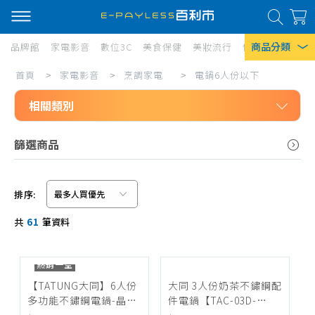
商品分類
品牌館
家電影音
數位3C
美食保健
美妝流行
傢俱寢具
居家
電
首頁
>
家電影音
>
烹調家電
>
電鍋6人份以下
熱門搜尋
鍋
相關類別
風扇
6
口罩
家電影音
人
篩選商品
烹調家電
份
除濕機
電烤箱10L以下
以
衛生紙
排序:
電烤箱11L-20L
信用卡/Line Pay/ATM
下
Iphone 17
共
61
筆資料
電烤箱21L-40L
分期0利率
電烤箱41L以上
超商付款
熱銷一空
微波爐20L以下
【TATUNG大同】6人份
大同 3人份奶茶不鏽鋼配
多功能不鏽鋼電鍋-晶鑽
件電鍋【TAC-03D-
微波爐21-30L