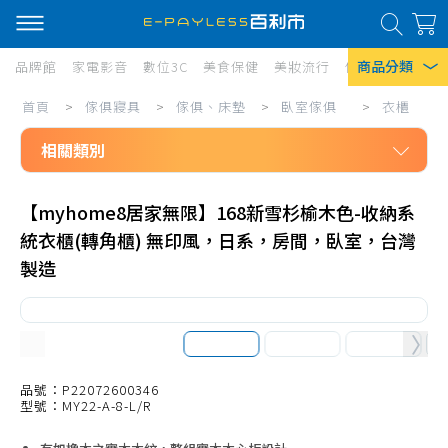
商品分類
品牌館
家電影音
數位3C
美食保健
美妝流行
傢俱寢具
居家
傢
首頁
>
傢俱寢具
>
傢俱、床墊
>
臥室傢俱
>
衣櫃
熱門搜尋
俱
相關類別
風扇
寢
口罩
傢俱寢具
具/
【myhome8居家無限】168新雪杉榆木色-收納系
傢俱、床墊
傢
除濕機
統衣櫃(轉角櫃) 無印風，日系，房間，臥室，台灣
臥室傢俱
俱、
衛生紙
製造
床架、床頭片
床
Iphone 17
墊/
床墊
臥
電動床
品號：P22072600346
室
床頭櫃
型號：MY22-A-8-L/R
傢
化妝鏡台、化妝椅