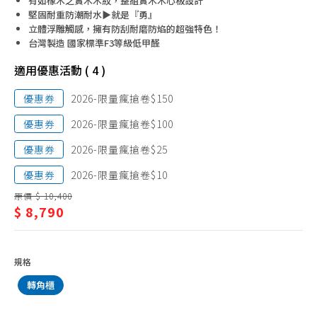
有如橡木之實木木紋，整組實木木心板設計
俱/
衣櫃
堅固耐重防潮耐水▶就是『勇』
立體浮雕觸感，擁有防刮耐磨防焰的超強特色！
衣
斗櫃、收納櫃
台灣製造 國家標準F3等級低甲醛
櫃
房間組
適用優惠活動 ( 4 )
優惠券
2026-限量瘋搶卷$150
優惠券
2026-限量瘋搶卷$100
優惠券
2026-限量瘋搶卷$25
優惠券
2026-限量瘋搶卷$10
原價 $ 10,400
$ 8,790
規格
轉角櫃