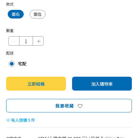
款式
面右
面在
數量
－
＋
配送
宅配
立即結帳
加入購物車
我要收藏
※ 每人限購 5 件