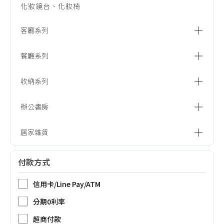
化妝鏡台、化妝椅
客廳系列
沙發
餐廳系列
電視櫃、展示櫃
餐桌
收納系列
茶几、邊桌
餐椅
衣櫃、開放櫃
辦公書房
椅凳、鞋椅
收納櫃、斗櫃
書桌、辦公桌
居家雜貨
收納推車、拉車
書櫃、書架
居家用品
付款方式
信用卡/Line Pay/ATM
分期0利率
超商付款