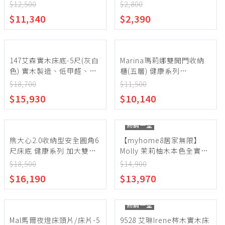
【myhome8居家無限】
【myhome8居家無限】
$12,500
$2,800
$11,340
$2,390
147艾森實木床底-5尺(灰白
Marina瑪莉娜雙開門收納
色) 實木製造、低甲醛、標
櫃(五層) 健康系列
準雙人、雙人床架
【myhome8居家無限】
$18,700
$11,500
【myhome8居家無限】
$15,930
$10,140
熱銷一空
熊大心2.0收納型安全圓角6
【myhome8居家無限】
尺床底 健康系列 加大雙人
Molly 茉莉柚木本色全實木
床、雙人床架、雙人床台、
床底 6尺
$18,500
$14,900
queen size(『左右側』皆
$16,190
$13,970
抽屜)【myhome8居家無
限】
熱銷一空
Mal馬爾夜燈床頭片/床片-5
9528 艾琳Irene梣木實木床