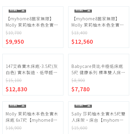
熱銷一空
熱銷一空
【myhome8居家無限】
【myhome8居家無限】
Molly 茉莉柚木本色全實木
Molly 茉莉柚木本色全實木
床底 3.5尺
床底 5尺
$10,700
$13,400
$9,950
$12,560
147艾森實木床底-3.5尺(灰
Babycare貝比卡極低床底
白色) 實木製造、低甲醛、
5尺 健康系列 標準雙人床、
單人加大、單人床架
雙人床架、雙人床台
$15,100
$8,900
【myhome8居家無限】
【myhome8居家無限】
$12,830
$7,780
熱銷一空
熱銷一空
Molly 茉莉柚木本色全實木
Sally 莎莉柚木全實木5尺雙
床底 6x7尺【myhome8居
人床架‧床台【myhome8
家無限】
居家無限】
$16,900
$15,600