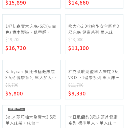
$15,890
$14,660
147艾森實木床底-6尺(灰白
熊大心2.0收納型安全圓角3
色) 實木製造、低甲醛、加
尺床底 健康系列 單人床、
大雙人床、雙人床架、雙人
單人床架、單人床台(『左
$19,700
$13,000
床台、queen
側/右側』抽屜)
$16,730
$11,300
size【myhome8居家無
【myhome8居家無限】
限】
Babycare貝比卡極低床底
柏克萊收納型單人床底 3尺
3.5尺 健康系列 單人加大、
V313-E1健康系列 單人床、
單人床架、單人床台
單人床架、單人床台
$6,700
$11,700
【myhome8居家無限】
『有』抽屜（單邊）
$5,800
$9,330
【myhome8居家無限】
熱銷一空
Sally 莎莉柚木全實木3.5尺
卡亞尼簡約3尺床頭片健康
單人床架‧床台
系列 標準單人、單人床片