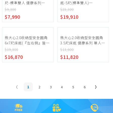
尺-標準雙人 健康系列
底-5尺(標準雙人)
【myhome8居家無限】
【myhome8居家無限】
$9,300
$23,300
$7,990
$19,910
熊大心2.0收納型安全圓角
熊大心2.0收納型安全圓角
6x7尺床底(『左右側』皆抽
3.5尺床底 健康系列 單人加
屜)【myhome8居家無限】
大、單人床架、單人床台
$19,300
$13,600
(『左側/右側』抽屜)
$16,870
$11,820
【myhome8居家無限】
1
2
3
4
5
6