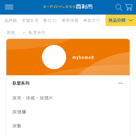
商品分類
品牌館
家電影音
數位3C
美食保健
美妝流行
傢俱寢具
居家
臥
首頁
>
臥室系列
熱門搜尋
室
風扇
系
myhome8
口罩
列
除濕機
衛生紙
臥室系列
Iphone 17
床架、床底、床頭片
床頭櫃
床墊