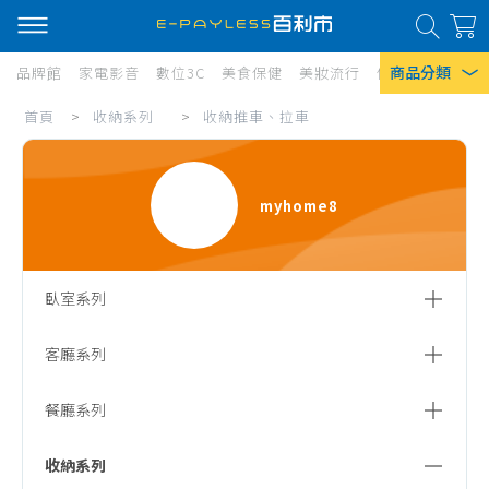
商品分類
品牌館
家電影音
數位3C
美食保健
美妝流行
傢俱寢具
居家
收
首頁
>
收納系列
>
收納推車、拉車
熱門搜尋
納
風扇
推
myhome8
口罩
車、
拉
除濕機
車
衛生紙
臥室系列
Iphone 17
床架、床底、床頭片
客廳系列
床頭櫃
沙發
餐廳系列
床墊
電視櫃、展示櫃
餐桌
收納系列