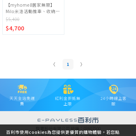
【myhome8居家無限】
Milo米洛活動推車、收納
櫃、邊櫃、玄關桌、電話櫃
$5,400
健康系列
$4,700
1
天天全站免運
紅利金折抵無
24小時線上客
費
上限
服
聲寶股份有限公司 統編：03607500
百利市使用cookies為您提供更優質的購物體驗。若您點
地址：333 桃園市龜山區大華里頂湖路 26-3 號