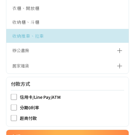
化妝鏡台、化妝椅
茶几、邊桌
餐椅
衣櫃、開放櫃
椅凳、鞋椅
收納櫃、斗櫃
收納推車、拉車
辦公書房
書桌、辦公桌
居家雜貨
書櫃、書架
居家用品
付款方式
信用卡/Line Pay/ATM
分期0利率
超商付款