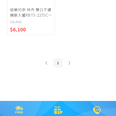
結帳95折 林內 雙口不鏽
鋼嵌入爐RBTS-227SC瓦
斯爐桶裝瓦斯(含標準安
$6,800
裝)【RBTS-
$6,100
227SC_LPG】
1