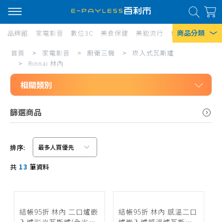
商品分類
品牌館
家電影音
數位3C
美食保健
美妝流行
傢俱寢具
居家
Rinnai
首頁
>
家電影音
>
廚衛三機
>
崁入式瓦斯爐
熱門搜尋
林
>
Rinnai 林內
風扇
內
相關類別
口罩
家電影音
篩選商品
除濕機
廚衛三機
衛生紙
崁入式瓦斯爐
排序:
Iphone 17
SAKURA 櫻花
信用卡/Line Pay/ATM
共
13
筆資料
Rinnai 林內
分期0利率
JTL 喜特麗
超商付款
TOPAX 莊頭北
結帳95折 林內 二口爐嵌
結帳95折 林內 感溫二口