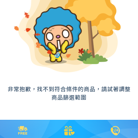
Kolin 歌林
TECO 東元
~
MAXE 萬士益
BD 冰點
確定範圍
HiLi 海力
HAWRIN 華菱
Whirlpool惠而浦
宅配
SOWA 首華
超商取貨
非常抱歉，找不到符合條件的商品，請試著調整
商品篩選範圍