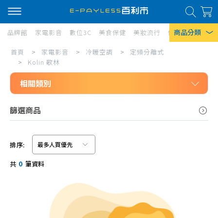
商品分類
品牌館
家電影音
數位3C
美食保健
美妝流行
傢俱寢具
居家
Kolin
首頁
>
家電影音
>
冷暖空調
>
定頻分離式
熱門搜尋
歌
>
Kolin 歌林
風扇
林
相關類別
口罩
家電影音
篩選商品
除濕機
冷暖空調
衛生紙
定頻分離式
排序:
Iphone 17
HITACHI 日立
信用卡/Line Pay/ATM
共
0
筆資料
HERAN 禾聯
分期0利率
SANLUX 台灣三洋
超商付款
CHIMEI 奇美