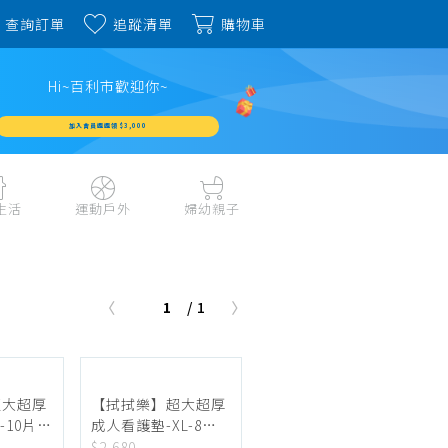
查詢訂單
追蹤清單
購物車
Hi~百利市歡迎你~
加入會員週週領 $3,000
生活
運動戶外
婦幼親子
戶外露營、登山用品
嬰幼成長、清潔日用
水上運動、潛水
哺育餐食、奶瓶奶嘴
1
/ 1
旅行用品、行李箱、
書包、兒童生活用品
雨具
品
外出用品
健身、運動器材
玩具、積木、拼圖
運動配件、護具
寵物用品
教具、童書、美勞
超大超厚
【拭拭樂】超大超厚
自行車、電動車系列
-10片
成人看護墊-XL-8片
家庭護理 、銀髮生活
x24包
$2,680