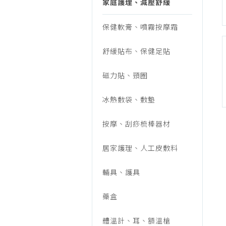
片
家庭護理、減壓舒緩
烹調家電
廚房家電
保健軟膏、噴霧按摩霜
棒、
飲水、咖啡
舒緩貼布、保健足貼
美容家電
耗
生活家電
磁力貼、頸圈
福利品專區
品
冰熱敷袋、敷墊
按摩、刮痧梳棒器材
居家護理、人工皮敷料
輔具、護具
藥盒
體溫計、耳、額溫槍