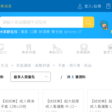
登入/註冊
最新消息
熱門搜尋
大家都在找：
風扇
口罩
除濕機
衛生紙
Iphone 17
風扇
口罩
位3C
美食保健
美妝流行
傢俱寢具
居家
除濕機
板、周邊
保健食品
美妝保養
收納
日用耗品
髮生活
>
家庭護理、減壓舒緩
>
手套、棉片棒、耗品
衛生紙
電子票券
流行配飾
傢俱、床墊
居家清潔
序:
共
筆資料
機
紙本票券
寢具
餐廚
5
Iphone 17
水、飲料、沖泡
傢飾百貨
生活其他用
民生食材、烹飪調味
衛浴
成人用品🔞
熟食、小吃、滷味
居家裝修
寵物飼料、
【拭拭樂】成人擦澡
【拭拭樂】超大超厚
【拭拭樂】
手套 12枚x24包
成人看護墊-M-12片
成人看護墊-L
零食、果乾、肉乾
開運
x24包
x24包
$2,880
$2,480
$2,680