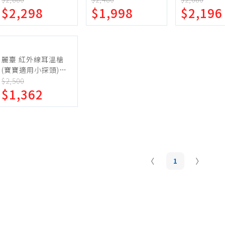
$2,298
$1,998
$2,196
蛋糕甜點、冰品
園藝植栽
生鮮、蔬果 (免稅)
生鮮、蔬果 (應稅)
麗臺 紅外線耳溫槍
(寶寶適用小探頭)
8D91 台灣製
$2,500
$1,362
1