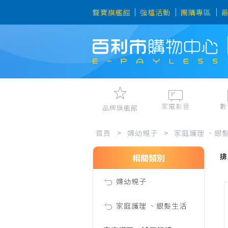
聲寶旗艦館
強檔活動
團購專區
家電影音
數
品牌旗艦館
手
視聽娛樂
手機、平
首頁
>
婦幼親子
>
家庭護理 、銀
冷暖空調
數位周邊
排
電冰箱、冷凍櫃
筆電、桌
相關類別
套、
洗衣機、乾衣機
資訊周邊
婦幼親子
電風扇、電暖器
棉
清淨機、除濕機
家庭護理 、銀髮生活
廚衛三機