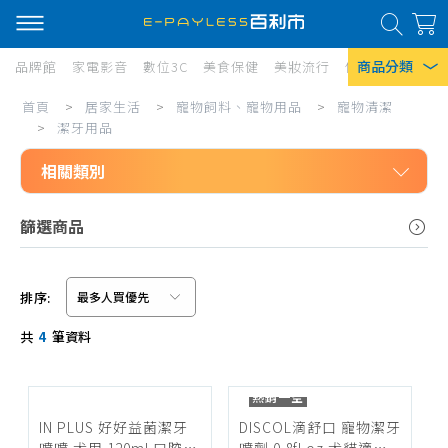
商品分類
品牌館
家電影音
數位3C
美食保健
美妝流行
傢俱寢具
居家
潔
首頁
>
居家生活
>
寵物飼料、寵物用品
>
寵物清潔
熱門搜尋
牙
>
潔牙用品
風扇
用
相關類別
口罩
品
居家生活
篩選商品
除濕機
寵物飼料、寵物用品
衛生紙
寵物清潔
排序:
Iphone 17
尿布墊
信用卡/Line Pay/ATM
共
4
筆資料
禮儀帶
分期0利率
潔牙用品
超商付款
熱銷一空
眼耳清潔
IN PLUS 好好益菌潔牙
DISCOL滴舒口 寵物潔牙