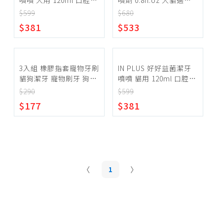
噴噴 犬用 120ml 口腔保
噴劑 0.8fl.oz 犬貓適用
沐浴、洗毛精
健 狗保健品 潔牙水 營養
噴霧式牙刷牙膏 保持口
$599
$680
除臭、驅蟲(蚤)、香氛
品
氣清新
~
$381
$533
環境清潔
刷毛、梳子
確定範圍
剪刀、電剪、指甲剪
3入組 橡膠指套寵物牙刷
IN PLUS 好好益菌潔牙
貓狗潔牙 寵物刷牙 狗牙
噴噴 貓用 120ml 口腔保
刷 貓牙刷 矽膠牙刷 寵物
健 貓保健品 潔牙水 營養
$290
$599
口腔清潔 潔齒 軟毛 潔牙
品
$177
$381
套 潔牙用品
宅配
超商取貨
1