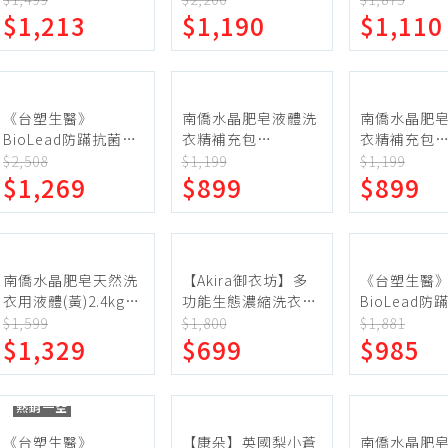
$1,213
$1,190
$1,110
包/箱
釋配方)1800mlx10包
1kg(15包入)
蛋糕甜點、冰品
園藝植栽
生鮮、蔬果 (免稅)
生鮮、蔬果 (應稅)
《台塑生醫》
南僑水晶肥皂液體洗
南僑水晶肥
BioLead防蹣抗菌濃
衣精補充包
衣精補充包
縮洗衣精補充包
1400mlX6入
1400mlX6
$2,508
$1,199
$1,199
$1,269
$899
$899
1.5kg(12包入)
寶寶400g*2
南僑水晶肥皂天然洗
【Akira御衣坊】多
《台塑生醫
衣用液體(黃)2.4kgx6
功能生態濃縮洗衣精
BioLead
瓶/箱
2000ml補充包10入
縮洗衣精補
$1,599
$1,800
$1,881
$1,329
$699
$985
(橘子/檸檬)
1.5kg(9包入)
熱銷一空
《台塑生醫》
【康朵】英國梨小蒼
南僑水晶肥