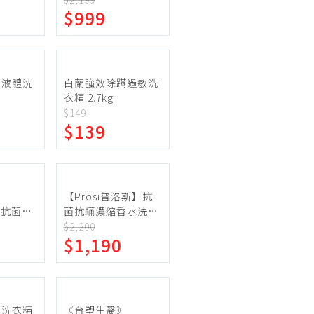
機車專區
$999
機車部品百貨
汽車百貨
皂液體洗
白蘭強效除蹣過敏洗
衣精 2.7kg
入+贈水晶
$149
$139
包
》
【Prosi普洛斯】抗
防蹣抗菌濃
菌抗蟎濃縮香水洗衣
充包
凝露1800mlx10包
$2,200
$1,190
皂洗衣精
《台塑生醫》