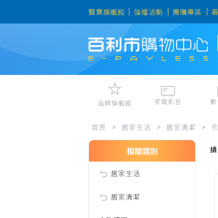
聲寶旗艦館
強檔活動
團購專區
家電影音
數
品牌旗艦館
洗
視聽娛樂
手機、平
首頁
>
居家生活
>
居家清潔
>
冷暖空調
數位周邊
排
電冰箱、冷凍櫃
筆電、桌
相關類別
衣
洗衣機、乾衣機
資訊周邊
居家生活
電風扇、電暖器
精
清淨機、除濕機
居家清潔
廚衛三機