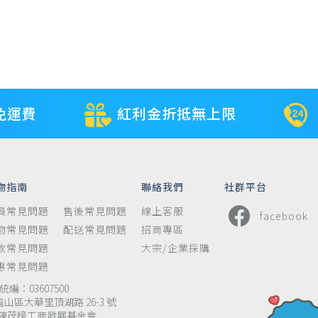
免運費
紅利金折抵無上限
物指南
聯絡我們
社群平台
員常見問題
售後常見問題
線上客服
facebook
物常見問題
配送常見問題
招商專區
款常見問題
大宗/企業採購
惠常見問題
編：03607500
龜山區大華里頂湖路 26-3 號
陳茂榜工商發展基金會