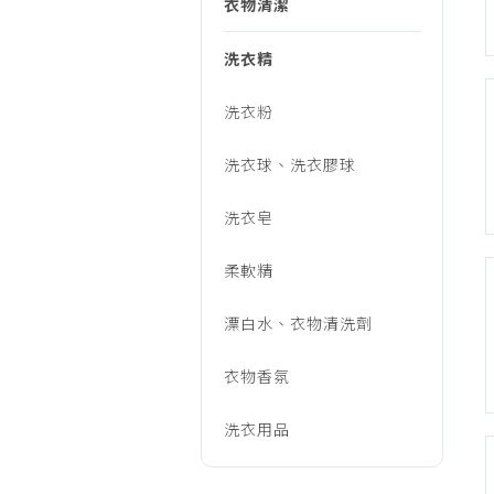
衣物清潔
烹調家電
廚房家電
洗衣精
飲水、咖啡
洗衣粉
美容家電
生活家電
洗衣球、洗衣膠球
福利品專區
洗衣皂
柔軟精
漂白水、衣物清洗劑
衣物香氛
洗衣用品