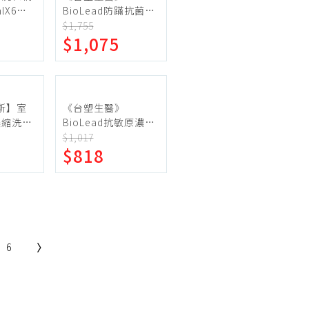
lX6入
BioLead防蹣抗菌濃
)+贈寶
縮洗衣精(2kgx3瓶
$1,755
$1,075
g*3包
+補充包1.5kgx6包)
洛斯】室
《台塑生醫》
濃縮洗衣
BioLead抗敏原濃縮
專利消臭緩
洗衣精 嬰幼兒衣物專
$1,017
$818
mlx2入
用(3瓶+6包)
6