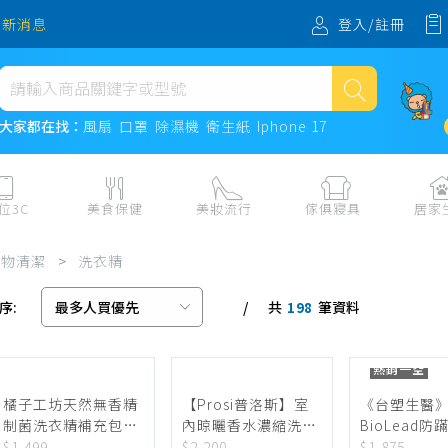
登入/註冊
最新消息
熱門搜尋
大家都在找：
風扇
口罩
除濕機
衛生紙
Iphone 17
風扇
口罩
位3C
美食保健
美妝流行
傢俱寢具
居家
除濕機
板、周邊
保健食品
美妝保養
收納
日用耗品
衣物清潔
>
洗衣精
衛生紙
電子票券
流行配飾
傢俱、床墊
居家清潔
序:
共
筆資料
機
紙本票券
寢具
餐廚
198
Iphone 17
水、飲料、沖泡
傢飾百貨
生活其他用
熱銷一空
民生食材、烹飪調味
衛浴
成人用品🔞
熟食、小吃、滷味
居家裝修
寵物飼料、
橘子工坊天然無香精
【Prosi普洛斯】室
《台塑生醫
制菌洗衣精補充包-
內晾曬香水濃縮洗衣
BioLead
零食、果乾、肉乾
開運
洗淨病毒1500ml*6
凝露(BKC專利消臭緩
縮洗衣精3響
$1,499
$2,200
$1,875