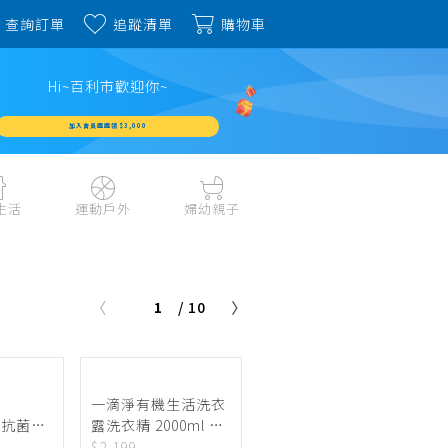
查詢訂單
追蹤清單
購物車
Hi~百利市歡迎你~
加入會員週週領 $3,000
生活
運動戶外
婦幼親子
戶外露營、登山用品
嬰幼成長、清潔日用
水上運動、潛水
哺育餐食、奶瓶奶嘴
1
/ 10
旅行用品、行李箱、
書包、兒童生活用品
雨具
品
外出用品
健身、運動器材
玩具、積木、拼圖
運動配件、護具
寵物用品
教具、童書、美勞
》
一滴淨有機生活洗衣
自行車、電動車系列
防蹣抗菌濃
露洗衣精 2000ml X8
家庭護理 、銀髮生活
包
瓶
$2,199