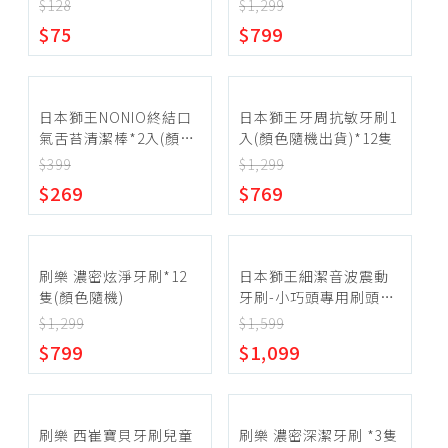
隨機)
$128
$1,299
沖牙器
~
$75
$799
假牙黏著劑
確定範圍
日本獅王NONIO終結口
日本獅王牙周抗敏牙刷1
氣舌苔清潔棒*2入(顏色
入(顏色隨機出貨)*12隻
隨機出貨)
$399
$1,299
$269
$769
宅配
超商取貨
刷樂 濃密炫淨牙刷*12
日本獅王細潔音波震動
隻(顏色隨機)
牙刷-小巧頭專用刷頭1
入(2刷頭，顏色隨機出
$1,299
$1,599
貨) *6組
$799
$1,099
刷樂 西崔寶貝牙刷兒童
刷樂 濃密深潔牙刷 *3隻