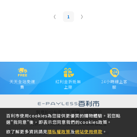
1
天天全站免運
紅利金折抵無
24小時線上客
費
上限
服
聲寶股份有限公司 統編：03607500
百利市使用cookies為您提供更優質的購物體驗。若您點
地址：333 桃園市龜山區大華里頂湖路 26-3 號
選"我同意"後，即表示您同意我們的cookies政策。
代表人：財團法人陳茂榜工商發展基金會
欲了解更多資訊請見
隱私權政策
及
網站使用條款
。
Copyright © 2021 SAMPO INC. All rights reserved.