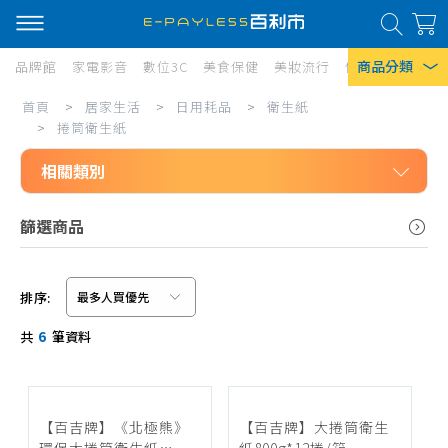
商品分類
品牌館
家電影音
數位3C
美食保健
美妝流行
傢俱寢具
居家
捲
首頁
>
居家生活
>
日用耗品
>
衛生紙
熱門搜尋
筒
>
捲筒衛生紙
風扇
衛
相關類別
口罩
生
居家生活
篩選商品
紙
除濕機
日用耗品
衛生紙
衛生紙
排序:
Iphone 17
抽取式衛生紙
信用卡/Line Pay/ATM
共
6
筆資料
廚房紙巾
分期0利率
捲筒衛生紙
超商付款
平版衛生紙
【百吉牌】《北極熊》
【百吉牌】大捲筒衛生