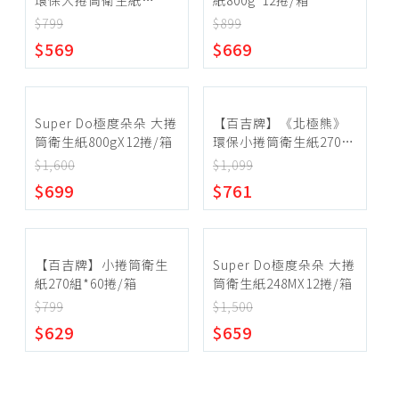
環保大捲筒衛生紙
紙800g*12捲/箱
800g*12捲/箱
$799
$899
~
$569
$669
確定範圍
Super Do極度朵朵 大捲
【百吉牌】《北極熊》
筒衛生紙800gX12捲/箱
環保小捲筒衛生紙270組
*96捲/箱
$1,600
$1,099
$699
$761
宅配
超商取貨
【百吉牌】小捲筒衛生
Super Do極度朵朵 大捲
紙270組*60捲/箱
筒衛生紙248MX12捲/箱
$799
$1,500
$629
$659