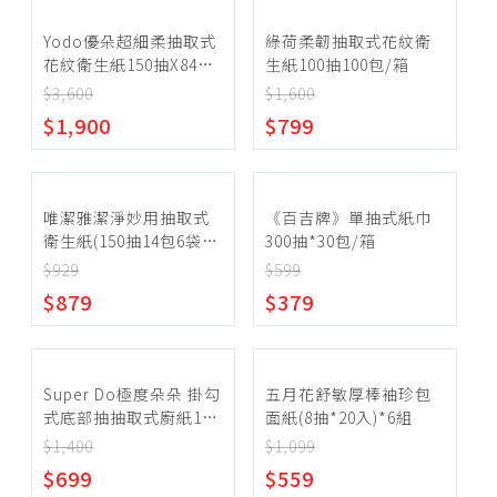
Yodo優朵超細柔抽取式
綠荷柔韌抽取式花紋衛
花紋衛生紙150抽X84包/
生紙100抽100包/箱
箱X2
$3,600
$1,600
$1,900
$799
唯潔雅潔淨妙用抽取式
《百吉牌》單抽式紙巾
衛生紙(150抽14包6袋/
300抽*30包/箱
箱)
$929
$599
$879
$379
Super Do極度朵朵 掛勾
五月花舒敏厚棒袖珍包
式底部抽抽取式廚紙150
面紙(8抽*20入)*6組
抽20包/箱
$1,400
$1,099
$699
$559