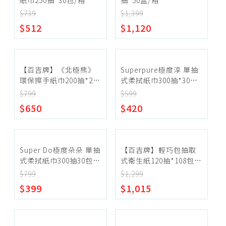
紙巾250抽*30包/箱
抽*50盒/箱
$739
$1,399
~
$512
$1,120
確定範圍
【百吉牌】《北極熊》
Superpure極度淳 單抽
環保擦手紙巾200抽*20
式柔拭紙巾300抽*30包/
包/箱
箱
$799
$599
$650
$420
宅配
超商取貨
Super Do極度朵朵 單抽
【百吉牌】輕巧包抽取
式柔拭紙巾300抽30包/
式衛生紙120抽*108包/
箱
箱
$799
$1,299
$399
$1,015