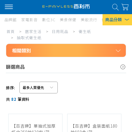
商品分類
品牌館
家電影音
數位3C
美食保健
美妝流行
傢俱寢具
居家
抽
首頁
>
居家生活
>
日用耗品
>
衛生紙
熱門搜尋
取
>
抽取式衛生紙
風扇
式
相關類別
口罩
衛
居家生活
篩選商品
生
除濕機
日用耗品
紙
衛生紙
衛生紙
排序:
Iphone 17
抽取式衛生紙
信用卡/Line Pay/ATM
共
82
筆資料
廚房紙巾
分期0利率
捲筒衛生紙
超商付款
平版衛生紙
【百吉牌】單抽式加厚
【百吉牌】盒裝面紙180