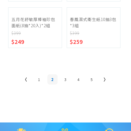
五月花舒敏厚棒袖珍包
春風濕式衛生紙10抽3包
面紙(8抽*20入)*2組
*3組
$399
$399
$249
$259
1
2
3
4
5