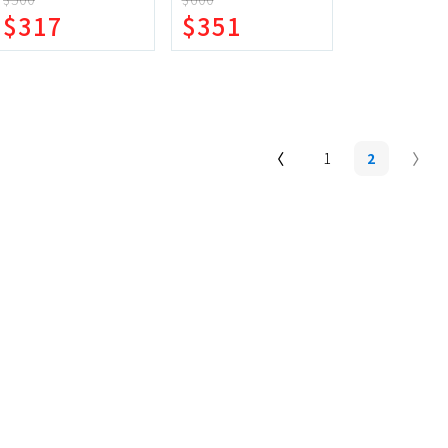
$317
$351
蛋糕甜點、冰品
園藝植栽
生鮮、蔬果 (免稅)
生鮮、蔬果 (應稅)
1
2