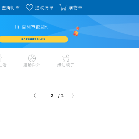
查詢訂單
追蹤清單
購物車
Hi~百利市歡迎你~
加入會員週週領 $3,000
生活
運動戶外
婦幼親子
戶外露營、登山用品
嬰幼成長、清潔日用
水上運動、潛水
哺育餐食、奶瓶奶嘴
2
/ 2
旅行用品、行李箱、
書包、兒童生活用品
雨具
品
外出用品
健身、運動器材
玩具、積木、拼圖
運動配件、護具
寵物用品
教具、童書、美勞
自行車、電動車系列
家庭護理 、銀髮生活