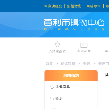
聲寶旗艦館
強檔活動
團購專區
家電影音
數
品牌旗艦館
洗
視聽娛樂
手機、平
首頁
>
傢俱寢具
>
衛浴
>
衛浴
冷暖空調
數位周邊
排
電冰箱、冷凍櫃
筆電、桌
相關類別
沐
洗衣機、乾衣機
資訊周邊
傢俱寢具
電風扇、電暖器
用
清淨機、除濕機
衛浴
廚衛三機