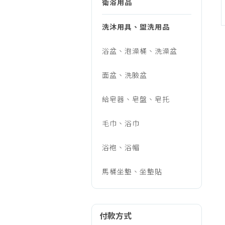
具、
衛浴用品
烹調家電
廚房家電
洗沐用具、盥洗用品
盥
飲水、咖啡
浴盆、泡澡桶、洗澡盆
美容家電
洗
生活家電
面盆、洗臉盆
福利品專區
用
給皂器、皂盤、皂托
毛巾、浴巾
品
浴袍、浴帽
馬桶坐墊、坐墊貼
付款方式