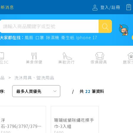
登入/註冊
最新消息
熱門搜尋
大家都在找：
風扇
口罩
除濕機
衛生紙
Iphone 17
風扇
口罩
位3C
美食保健
美妝流行
傢俱寢具
居家
除濕機
板、周邊
保健食品
美妝保養
收納
日用耗品
用品
>
洗沐用具、盥洗用品
衛生紙
電子票券
流行配飾
傢俱、床墊
居家清潔
序:
共
筆資料
機
紙本票券
寢具
餐廚
22
Iphone 17
水、飲料、沖泡
傢飾百貨
生活其他用
民生食材、烹飪調味
衛浴
成人用品🔞
熟食、小吃、滷味
居家裝修
寵物飼料、
浮
珊瑚絨貓咪繡花擦手
石-3796/3797/3798-
巾-3入組
零食、果乾、肉乾
開運
4入
$500
$600