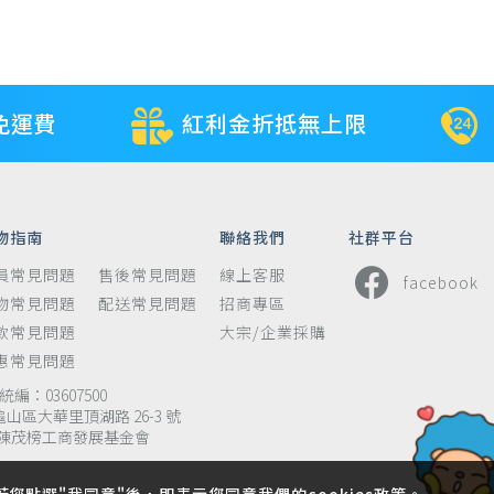
免運費
紅利金折抵無上限
物指南
聯絡我們
社群平台
員常見問題
售後常見問題
線上客服
facebook
物常見問題
配送常見問題
招商專區
款常見問題
大宗/企業採購
惠常見問題
編：03607500
龜山區大華里頂湖路 26-3 號
陳茂榜工商發展基金會