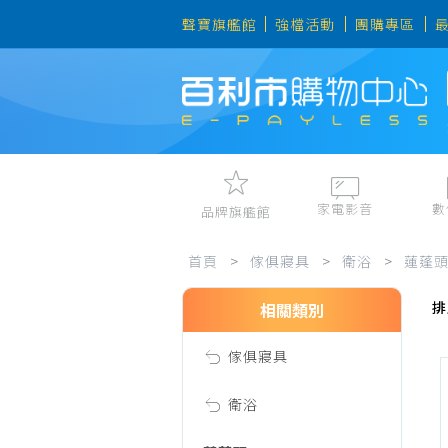
聲寶旗艦館
強檔活動
團購專區
家電影音
數
品牌旗艦館
蓮
視聽娛樂
手機、平
首頁
>
傢俱寢具
>
衛浴
>
蓮蓬
冷暖空調
數位周邊
排
電冰箱、冷凍櫃
筆電、桌
相關類別
蓬
洗衣機、乾衣機
資訊周邊
傢俱寢具
電風扇、電暖器
頭
清淨機、除濕機
衛浴
廚衛三機