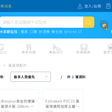
登入/註冊
最新消息
熱門搜尋
大家都在找：
風扇
口罩
除濕機
衛生紙
Iphone 17
風扇
口罩
位3C
美食保健
美妝流行
傢俱寢具
居家
除濕機
板、周邊
保健食品
美妝保養
收納
日用耗品
頭
>
蓮蓬頭配件
衛生紙
電子票券
流行配飾
傢俱、床墊
居家清潔
序:
共
筆資料
機
紙本票券
寢具
餐廚
2
Iphone 17
水、飲料、沖泡
傢飾百貨
生活其他用
民生食材、烹飪調味
衛浴
成人用品🔞
熟食、小吃、滷味
居家裝修
寵物飼料、
iBonjour黑金防爆蓮
Ezmakeit-PVC15 蓮
蓬頭水管-200cm-2
蓬頭通用加厚五層防
零食、果乾、肉乾
開運
入
爆水管 1.5m 超耐用
$700
$605