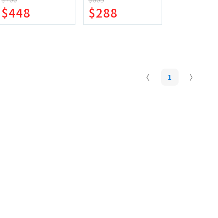
$448
$288
10年不壞 淋浴 浴室
蛋糕甜點、冰品
園藝植栽
生鮮、蔬果 (免稅)
生鮮、蔬果 (應稅)
1