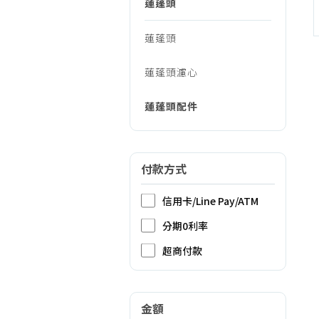
配
蓮蓬頭
烹調家電
廚房家電
蓮蓬頭
件
飲水、咖啡
蓮蓬頭濾心
美容家電
生活家電
蓮蓬頭配件
福利品專區
付款方式
信用卡/Line Pay/ATM
分期0利率
超商付款
金額