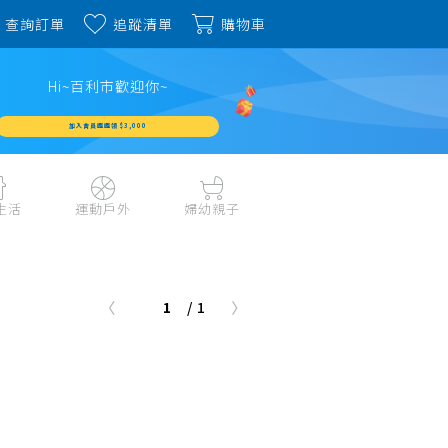
查詢訂單
追蹤清單
購物車
Hi~百利市歡迎你~
加入會員週週領 $3,000
生活
運動戶外
婦幼親子
戶外露營、登山用品
嬰幼成長、清潔日用
水上運動、潛水
哺育餐食、奶瓶奶嘴
1
/ 1
旅行用品、行李箱、
書包、兒童生活用品
雨具
品
外出用品
健身、運動器材
玩具、積木、拼圖
運動配件、護具
寵物用品
教具、童書、美勞
自行車、電動車系列
家庭護理 、銀髮生活