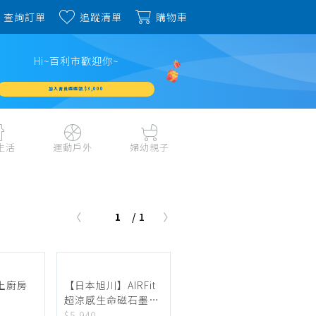
查詢訂單
追蹤清單
購物車
Hi~百利市歡迎你~
加入會員週週領 $3,000
生活
運動戶外
婦幼親子
戶外露營、登山用品
嬰幼成長、清潔日用
水上運動、潛水
哺育餐食、奶瓶奶嘴
1
/ 1
旅行用品、行李箱、
書包、兒童生活用品
雨具
品
外出用品
健身、運動器材
玩具、積木、拼圖
運動配件、護具
寵物用品
教具、童書、美勞
藻土廚房
【日本旭川】AIRFit
自行車、電動車系列
超涼感生命磁石墨烯
家庭護理 、銀髮生活
款式隨機
透氣-1+2+3人座
$5,940