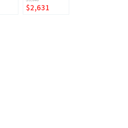
機車專區
$2,631
 超值2入
機車部品百貨
汽車百貨