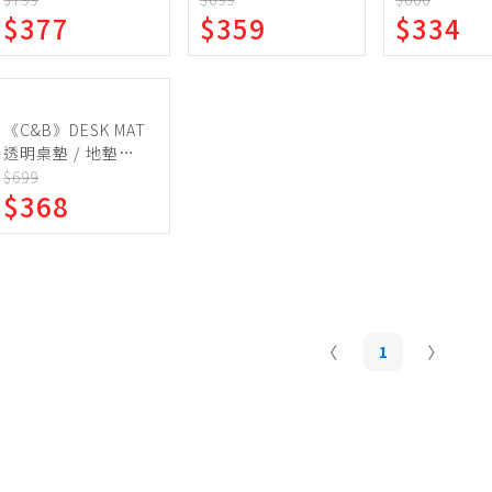
$377
$359
$334
出貨) ZA02
蛋糕甜點、冰品
園藝植栽
組
生鮮、蔬果 (免稅)
生鮮、蔬果 (應稅)
《C&B》DESK MAT
透明桌墊 / 地墊
-100*60CM
$699
$368
1