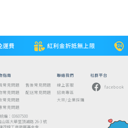
免運費
紅利金折抵無上限
物指南
聯絡我們
社群平台
員常見問題
售後常見問題
線上客服
facebook
物常見問題
配送常見問題
招商專區
款常見問題
大宗/企業採購
惠常見問題
編：03607500
龜山區大華里頂湖路 26-3 號
陳茂榜工商發展基金會