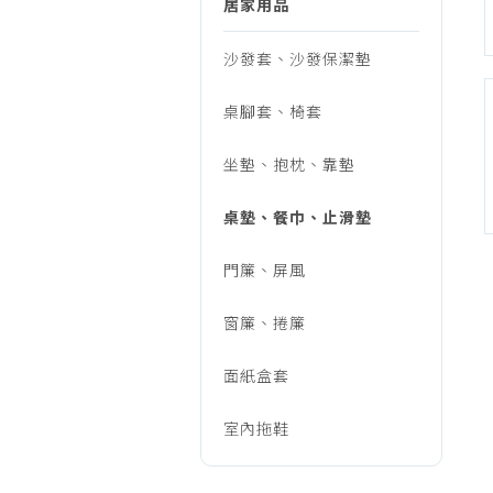
巾、
居家用品
烹調家電
廚房家電
沙發套、沙發保潔墊
止
飲水、咖啡
桌腳套、椅套
美容家電
滑
生活家電
坐墊、抱枕、靠墊
福利品專區
墊
桌墊、餐巾、止滑墊
門簾、屏風
窗簾、捲簾
面紙盒套
室內拖鞋