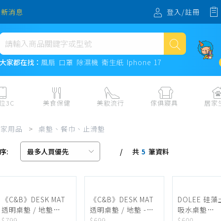
登入/註冊
最新消息
熱門搜尋
大家都在找：
風扇
口罩
除濕機
衛生紙
Iphone 17
風扇
口罩
位3C
美食保健
美妝流行
傢俱寢具
居家
除濕機
板、周邊
保健食品
美妝保養
收納
日用耗品
居家用品
>
桌墊、餐巾、止滑墊
衛生紙
電子票券
流行配飾
傢俱、床墊
居家清潔
序:
共
筆資料
機
紙本票券
寢具
餐廚
5
Iphone 17
水、飲料、沖泡
傢飾百貨
生活其他用
民生食材、烹飪調味
衛浴
成人用品🔞
熟食、小吃、滷味
居家裝修
寵物飼料、
《C&B》DESK MAT
《C&B》DESK MAT
DOLEE 硅
透明桌墊 / 地墊
透明桌墊 / 地墊 -
吸水桌墊
零食、果乾、肉乾
開運
-120*60CM
90*60CM
30x40cm(
$799
$699
$600