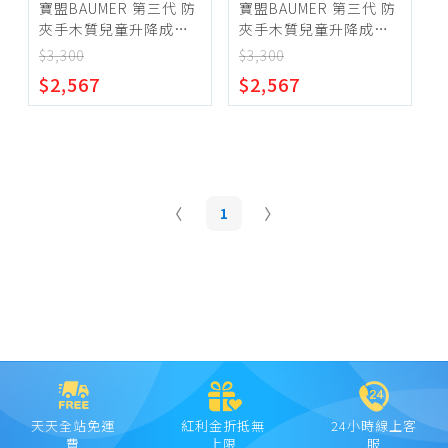
寶盟BAUMER 第三代 防
寶盟BAUMER 第三代 防
夾手木質兒童升降成長
夾手木質兒童升降成長
書桌椅(桃粉紅)
書桌椅(天空藍)
$3,300
$3,300
$2,567
$2,567
1
天天全站免運
紅利金折抵無
24小時線上客
費
上限
服