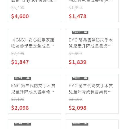
面椅【myhome8居家無
物友善兒童成長椅(台灣
電腦椅
限】
生產)
$5,400
$1,999
~
$4,600
$1,478
熱銷一空
確定範圍
《C&B》安心創意家寵
EMC 簡易書架防夾手木
物友善學童安全成長椅
質兒童升降成長書桌椅
(台灣生產)
(水藍)
$2,499
$2,900
$1,847
$1,839
宅配
超商取貨
熱銷一空
熱銷一空
EMC 第三代防夾手木質
EMC 第三代防夾手木質
兒童升降成長書桌椅附
兒童升降成長書桌椅附
時鐘(水藍)
時鐘(粉紅草莓)
$3,100
$3,100
$2,098
$2,098
熱銷一空
熱銷一空