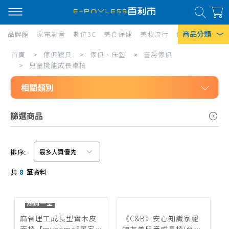
商品分類
品牌館
家電影音
數位3C
美食保健
美妝流行
傢俱寢具
居家
兒
首頁
>
傢俱寢具
>
傢俱、床墊
>
書房傢俱
熱門搜尋
童
>
兒童機能成長桌椅
風扇
機
相關類別
口罩
能
傢俱寢具
篩選商品
成
除濕機
傢俱、床墊
長
衛生紙
書房傢俱
桌
排序:
Iphone 17
書桌、書房組
信用卡/Line Pay/ATM
椅
共
8
筆資料
兒童機能成長桌椅
分期0利率
書櫃
超商付款
熱銷一空
電腦桌、椅配件
麻省理工成長型實木皮
《C&B》安心知識家寵