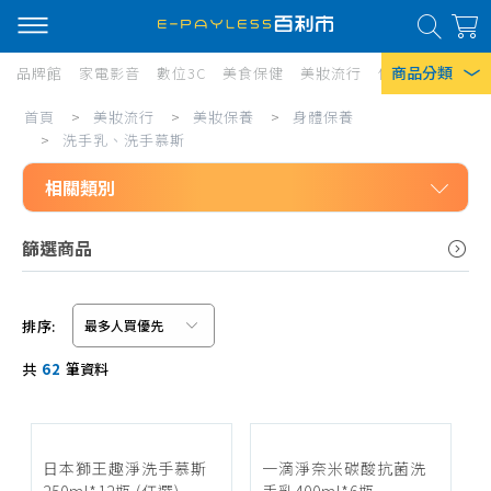
商品分類
品牌館
家電影音
數位3C
美食保健
美妝流行
傢俱寢具
居家
洗
首頁
>
美妝流行
>
美妝保養
>
身體保養
熱門搜尋
手
>
洗手乳、洗手慕斯
風扇
乳、
相關類別
口罩
洗
美妝流行
篩選商品
手
除濕機
美妝保養
慕
衛生紙
身體保養
斯
排序:
Iphone 17
香皂、手工皂
信用卡/Line Pay/ATM
共
62
筆資料
沐浴乳
分期0利率
洗手乳、洗手慕斯
超商付款
去角質
日本獅王趣淨洗手慕斯
一滴淨奈米碳酸抗菌洗