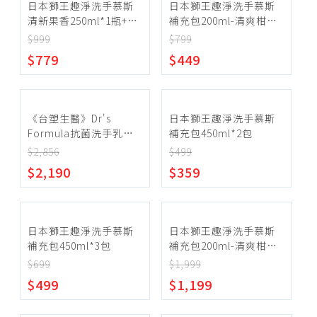
日本獅王趣淨洗手慕斯
日本獅王趣淨洗手慕斯
清新果香250ml*1瓶+補
補充包200ml-清爽柑橘
充包450ml*5包
*6包
$999
$799
$779
$449
《台塑生醫》Dr's
日本獅王趣淨洗手慕斯
Formula抗菌洗手乳
補充包450ml*2包
500g(24瓶)
$2,856
$499
$2,190
$359
日本獅王趣淨洗手慕斯
日本獅王趣淨洗手慕斯
補充包450ml*3包
補充包200ml-清爽柑橘
*20包
$699
$1,999
$499
$1,199