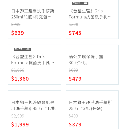
熱銷一空
日本獅王趣淨洗手慕斯
《台塑生醫》Dr's
250ml*1瓶+補充包
Formula抗菌洗手乳補
200ml*8包-清爽柑橘
充包400ml(12包)
$999
$828
$639
$745
熱銷一空
《台塑生醫》Dr's
蒲公英環保洗手露
Formula抗菌洗手乳補
300g*6瓶
充包400ml(24包)
$1,656
$699
$1,360
$479
日本獅王趣淨敏弱肌專
日本獅王趣淨洗手慕斯
用洗手慕斯450ml*12瓶
250ml*3瓶 (任選)
$2,999
$499
$1,999
$379