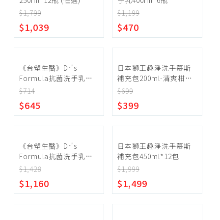
250ml*12瓶 (任選)
手乳400ml*6瓶
潤膚乳液
$1,799
$1,199
手足保養
~
$1,039
$470
私密保養
體香膏、止汗劑
確定範圍
香水、香氛
《台塑生醫》Dr's
日本獅王趣淨洗手慕斯
Formula抗菌洗手乳
補充包200ml-清爽柑橘
500g(6瓶)
*5包
$714
$699
$645
$399
宅配
超商取貨
《台塑生醫》Dr's
日本獅王趣淨洗手慕斯
Formula抗菌洗手乳
補充包450ml*12包
500g(12瓶)
$1,428
$1,999
$1,160
$1,499