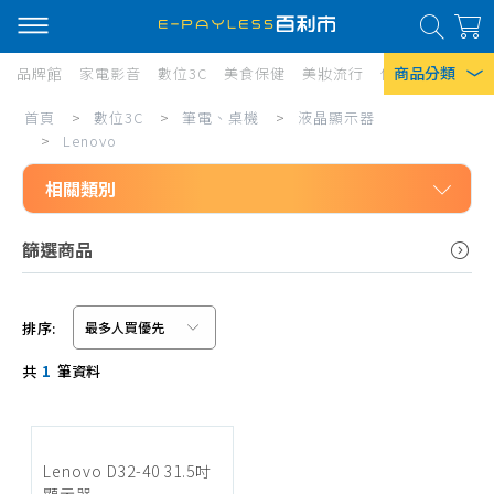
商品分類
品牌館
家電影音
數位3C
美食保健
美妝流行
傢俱寢具
居家
Lenovo
首頁
>
數位3C
>
筆電、桌機
>
液晶顯示器
熱門搜尋
>
Lenovo
風扇
相關類別
口罩
數位3C
篩選商品
除濕機
筆電、桌機
衛生紙
液晶顯示器
排序:
Iphone 17
AOC
信用卡/Line Pay/ATM
共
1
筆資料
ACER
分期0利率
ASUS
超商付款
BENQ
Lenovo D32-40 31.5吋