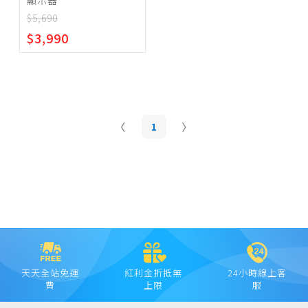
顯示器
CHIMEI
$5,690
LG
~
$3,990
Lenovo
PHILIPS
確定範圍
SAMSUNG
Veiwsonic
1
MSI 微星
宅配
品牌液晶顯示器
超商取貨
天天全站免運
紅利金折抵無
24小時線上客
費
上限
服