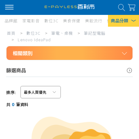
商品分類
品牌館
家電影音
數位3C
美食保健
美妝流行
傢俱寢具
居家
Lenovo
首頁
>
數位3C
>
筆電、桌機
>
筆記型電腦
熱門搜尋
IdeaPad
>
Lenovo IdeaPad
風扇
相關類別
口罩
數位3C
篩選商品
除濕機
筆電、桌機
衛生紙
筆記型電腦
排序:
Iphone 17
Asus
信用卡/Line Pay/ATM
共
0
筆資料
Acer
分期0利率
DELL
超商付款
HP 惠普