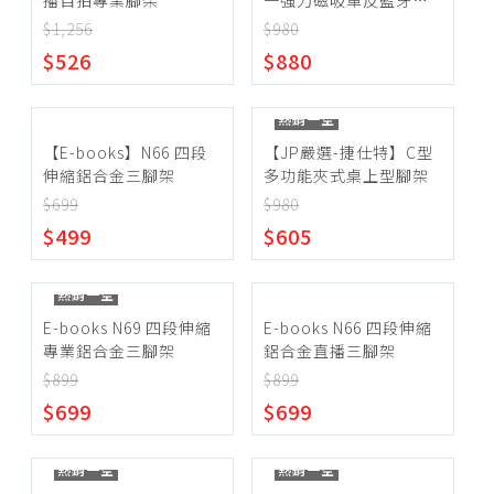
播自拍專業腳架
一強力磁吸單反藍牙自
補光燈
拍桿腳架
$1,256
$980
~
$526
$880
熱銷一空
確定範圍
【E-books】N66 四段
【JP嚴選-捷仕特】C型
伸縮鋁合金三腳架
多功能夾式桌上型腳架
$699
$980
$499
$605
宅配
超商取貨
熱銷一空
E-books N69 四段伸縮
E-books N66 四段伸縮
專業鋁合金三腳架
鋁合金直播三腳架
$899
$899
$699
$699
熱銷一空
熱銷一空