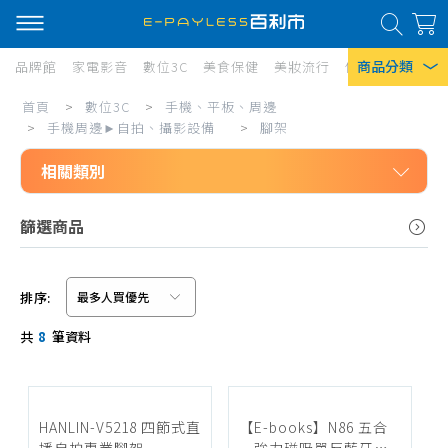
商品分類
品牌館
家電影音
數位3C
美食保健
美妝流行
傢俱寢具
居家
腳
首頁
>
數位3C
>
手機、平板、周邊
熱門搜尋
架
>
手機周邊►自拍、攝影設備
>
腳架
風扇
相關類別
口罩
數位3C
篩選商品
除濕機
手機、平板、周邊
衛生紙
手機周邊►自拍、攝影設備
排序:
Iphone 17
自拍棒
信用卡/Line Pay/ATM
共
8
筆資料
腳架
分期0利率
穩定器
超商付款
鏡頭、鏡頭夾
HANLIN-V5218 四節式直
【E-books】N86 五合