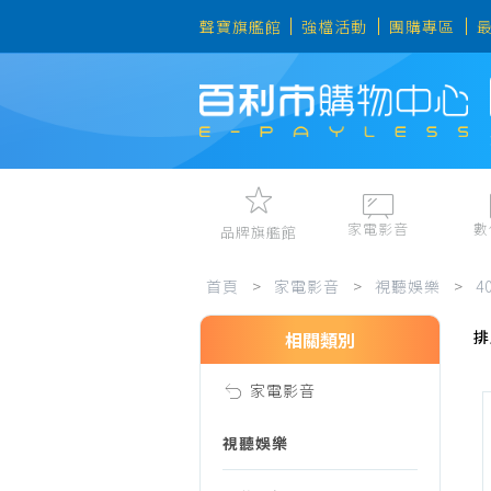
聲寶旗艦館
強檔活動
團購專區
家電影音
數
品牌旗艦館
40-
視聽娛樂
手機、平
首頁
>
家電影音
>
視聽娛樂
>
4
冷暖空調
數位周邊
排
電冰箱、冷凍櫃
筆電、桌
相關類別
49
洗衣機、乾衣機
資訊周邊
家電影音
電風扇、電暖器
吋
清淨機、除濕機
視聽娛樂
廚衛三機