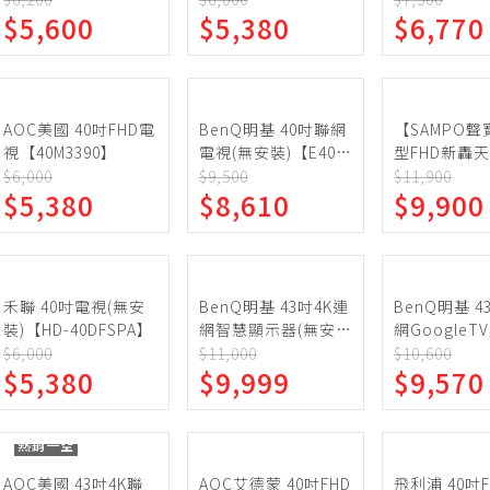
$5,600
$5,380
$6,770
蛋糕甜點、冰品
園藝植栽
生鮮、蔬果 (免稅)
生鮮、蔬果 (應稅)
AOC美國 40吋FHD電
BenQ明基 40吋聯網
【SAMPO聲
視【40M3390】
電視(無安裝)【E40-
型FHD新轟
530】
器+視訊盒 EM
$6,000
$9,500
$11,900
$5,380
$8,610
$9,900
43MDT200
禾聯 40吋電視(無安
BenQ明基 43吋4K連
BenQ明基 4
裝)【HD-40DFSPA】
網智慧顯示器(無安
網GoogleT
裝)【E43-745】
(無安裝)【E4
$6,000
$11,000
$10,600
$5,380
$9,999
$9,570
熱銷一空
AOC美國 43吋4K聯
AOC艾德蒙 40吋FHD
飛利浦 40吋