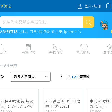
登入/註冊
最新消息
熱門搜尋
大家都在找：
風扇
口罩
除濕機
衛生紙
Iphone 17
風扇
口罩
位3C
美食保健
美妝流行
傢俱寢具
居家
除濕機
板、周邊
保健食品
美妝保養
收納
日用耗品
0-49吋電視
衛生紙
電子票券
流行配飾
傢俱、床墊
居家清潔
序:
共
筆資料
機
紙本票券
寢具
餐廚
127
Iphone 17
水、飲料、沖泡
傢飾百貨
生活其他用
民生食材、烹飪調味
衛浴
成人用品🔞
熟食、小吃、滷味
居家裝修
寵物飼料、
禾聯 43吋電視(無安
AOC美國 40吋FHD電
東元 43吋F
裝)【HD-43DFSPA】
視【40M3395】
(無安裝)
零食、果乾、肉乾
開運
【TL43A10
$6,200
$6,000
$7,500