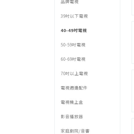
電
品牌電視
烹調家電
廚房家電
39吋以下電視
視
飲水、咖啡
40-49吋電視
美容家電
生活家電
50-59吋電視
福利品專區
60-69吋電視
70吋以上電視
電視週邊配件
電視機上盒
影音播放器
家庭劇院/音響