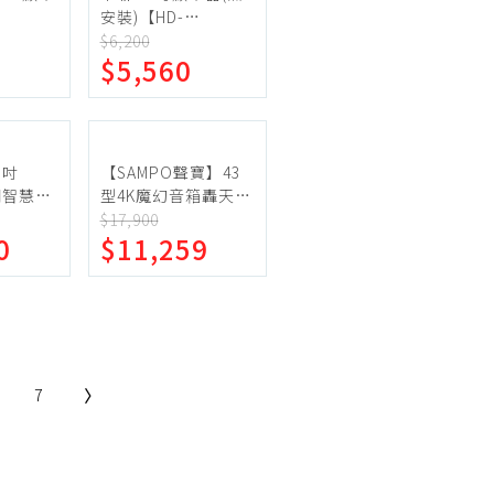
安裝)【HD-
4】
40DFSP1】
$6,200
$5,560
3吋
【SAMPO聲寶】43
連網智慧顯
型4K魔幻音箱轟天雷
7-11商
智慧聯網顯示器 EM-
$17,900
0
$11,259
E43-
43JDT230+視訊盒
7