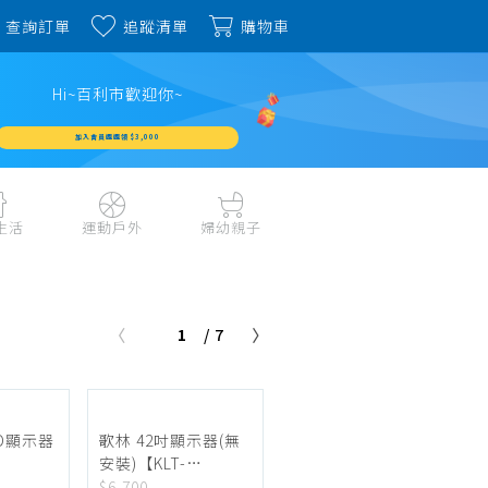
查詢訂單
追蹤清單
購物車
Hi~百利市歡迎你~
加入會員週週領 $3,000
生活
運動戶外
婦幼親子
戶外露營、登山用品
嬰幼成長、清潔日用
水上運動、潛水
哺育餐食、奶瓶奶嘴
1
/ 7
旅行用品、行李箱、
書包、兒童生活用品
雨具
品
外出用品
健身、運動器材
玩具、積木、拼圖
運動配件、護具
寵物用品
教具、童書、美勞
HD顯示器
歌林 42吋顯示器(無
自行車、電動車系列
安裝)【KLT-
家庭護理 、銀髮生活
TRE】
42EF01】
$6,700