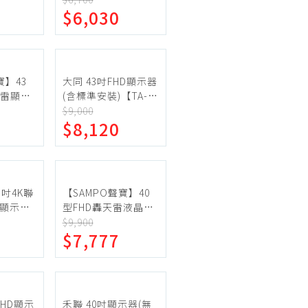
機車專區
$6,030
機車部品百貨
汽車百貨
寶】43
大同 43吋FHD顯示器
天雷顯示
(含標準安裝)【TA-
-
ST43A50】
$9,000
$8,120
3吋4K聯
【SAMPO聲寶】40
V顯示器
型FHD轟天雷液晶顯
3-735】
示器+視訊盒 EM-
$9,900
$7,777
40CBS200
FHD顯示
禾聯 40吋顯示器(無