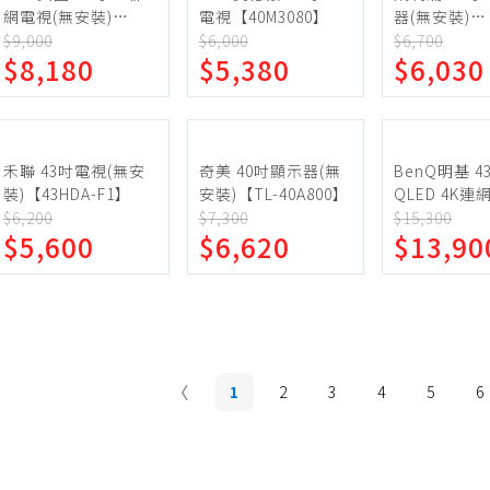
網電視(無安裝)
電視【40M3080】
器(無安裝)
【43U6418】
【40PFH570
$9,000
$6,000
$6,700
$8,180
$5,380
$6,030
禾聯 43吋電視(無安
奇美 40吋顯示器(無
BenQ明基 4
裝)【43HDA-F1】
安裝)【TL-40A800】
QLED 4K
示器(無安裝)(
$6,200
$7,300
$15,300
$5,600
$6,620
$13,90
品卡400元)【
760】
1
2
3
4
5
6