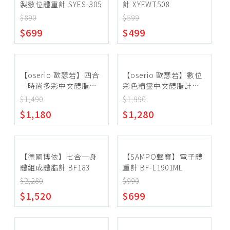
製數位體重計 SYES-305
計 XYFWT508
$890
$599
$699
$499
【oserio 歐瑟若】四合
【oserio 歐瑟若】數位
一時尚多彩中文體脂計
彩色精靈中文體脂計
FSC-351
FSC-341
$1,490
$1,990
$1,180
$1,280
【德國博依】七合一身
【SAMPO聲寶】電子體
體組成體脂計 BF183
重計 BF-L1901ML
$2,280
$990
$1,520
$699