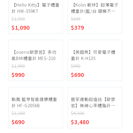
【Hello Kitty】電子體重
【Kolin 歌林】超薄電子
計 HW-359KT
體重計(藍/白 隨機不挑
色) KWN-DLW801
$1,590
$699
$1,090
$379
【oserio歐瑟若】多功
【英國熊】可愛電子體
能BMI體重計 MES-210
重計 K-H135
$1,990
$990
$990
$690
勳風 藍芽智能健康體重
居家運動超值送【歐瑟
計 HF-G2056B
若】無線心率體脂計
FTG-168 送 無線跳繩
$1,100
$4,500
S4610
$690
$3,480