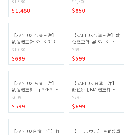
$1,980
$1,500
電鬍刀、配件
~
$1,480
$850
電動牙刷、配件
沖牙機、配件
確定範圍
按摩枕
【SANLUX 台灣三洋】
【SANLUX台灣三洋】數
數位體重計 SYES-303
位體重計-黑 SYES-
筋膜槍
301(K)
$1,080
$699
眼部、頭部按摩
$699
$599
宅配
肩頸、腰臀按摩
超商取貨
腿部、足部按摩
【SANLUX 台灣三洋】
【SANLUX 台灣三洋】
泡腳機
數位體重計-白 SYES-
數位家用BMI體重計
301(W)
SYES-302
體重、體脂計
$699
$799
$599
$699
【SANLUX台灣三洋】竹
【TECO東元】時尚體重