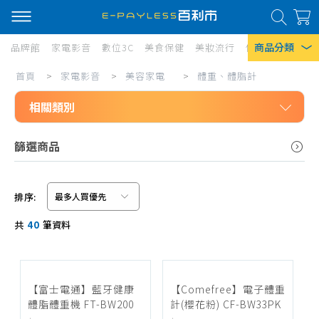
商品分類
品牌館
家電影音
數位3C
美食保健
美妝流行
傢俱寢具
居家
體
首頁
>
家電影音
>
美容家電
>
體重、體脂計
熱門搜尋
重、
相關類別
風扇
體
口罩
家電影音
脂
篩選商品
美容家電
計
除濕機
吹風機、配件
衛生紙
排序:
直/捲髮器
信用卡/Line Pay/ATM
Iphone 17
共
40
筆資料
造型髮梳
分期0利率
剪髮器、配件
超商付款
美體刀、修容(足)
【富士電通】藍牙健康
【Comefree】電子體重
體脂體重機 FT-BW200
計(櫻花粉) CF-BW33PK
清潔、美顏、其他