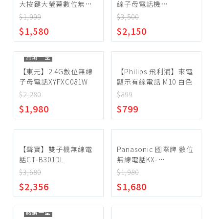
大按鍵大螢幕數位無線
智能家電
線子母電話機
電話 KX-TGU110TWB
XYFXC081W
$1,999
$3,500
$1,580
$2,150
熱銷一空
【東元】2.4G數位無線
【Philips 飛利浦】來電
子母電話XYFXC081W
顯示有線電話 M10 白色
$2,280
$899
$1,980
$799
【聲寶】雙子機無線電
Panasonic 國際牌 數位
話CT-B301DL
無線電話KX-
TGU110TWB
$3,680
$1,980
$2,356
$1,680
熱銷一空