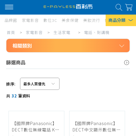
商品分類
品牌館
家電影音
數位3C
美食保健
美妝流行
傢俱寢具
居家
電
首頁
>
家電影音
>
生活家電
>
電話、對講機
熱門搜尋
話、
相關類別
風扇
對
口罩
家電影音
講
篩選商品
生活家電
機
除濕機
免治馬桶座
衛生紙
排序:
無線吸塵器
信用卡/Line Pay/ATM
Iphone 17
共
32
筆資料
有線吸塵器
分期0利率
筒式吸塵器
超商付款
吸塵器耗材、配件
【國際牌Panasonic】
【國際牌Panasonic】
DECT數位無線電話 KX-
DECT中文顯示數位無線
掃地機、配件