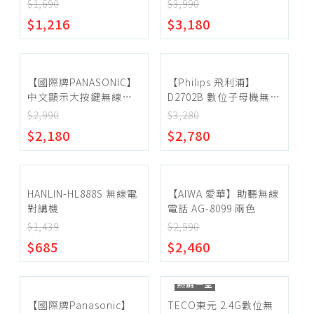
TGB310TW
電話(子母機) KX-
$1,690
$3,990
塵蟎機、耗材
TGD312TWB
~
$1,216
$3,180
除菌、消毒機
清潔機、洗地機
確定範圍
殺菌燈
【國際牌PANASONIC】
【Philips 飛利浦】
中文顯示大按鍵無線電
D2702B 數位子母機無線
加濕器
話 KX-TGE610TWB
電話
$2,990
$3,280
檯燈、夾燈、配件
$2,180
$2,780
宅配
捕蚊燈
超商取貨
捕蚊拍
HANLIN-HL888S 無線電
【AIWA 愛華】助聽無線
掛燙機、熨斗
對講機
電話 AG-8099 兩色
除毛球機、縫紉機
$1,439
$2,590
$685
$2,460
電話、對講機
插座、延長線
熱銷一空
辦公家電
【國際牌Panasonic】
TECO東元 2.4G數位無