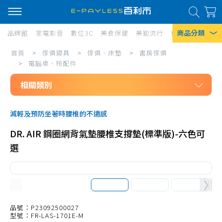
商品分類
品牌館
家電影音
數位3C
美食保健
美妝流行
傢俱寢具
居家
傢
首頁
>
傢俱寢具
>
傢俱、床墊
>
書房傢俱
熱門搜尋
俱
>
電腦桌、椅配件
風扇
寢
相關類別
口罩
具/
傢俱寢具
傢
除濕機
減輕及預防坐著時腰椎的不適感
傢俱、床墊
俱、
衛生紙
DR. AIR 鋼圈網背氣墊腰椎支撐墊(標準版)-六色可
書房傢俱
床
選
Iphone 17
書桌、書房組
墊/
兒童機能成長桌椅
書
書櫃
房
電腦桌、椅配件
品號：P23092500027
傢
型號：FR-LAS-1701E-M