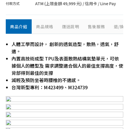
ATM (上限金額 49,999 元) / 信用卡 / Line Pay
付款方式
商品介紹
商品規格
運送說明
售後服務
退/換
人體工學而設計， 創新的透氣造型，散熱，透氣，舒
適。
內置高技術成型 TPU及表面散熱結構氣墊單元，可依
據個人的體型及 需求調整適合個人的最佳支撐高度，使
背部得到最佳的支撐
減輕及預防坐著時腰椎的不適感。
台灣新型專利：M423499、M324739