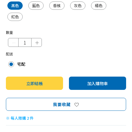
黑色
藍色
香檳
灰色
橘色
紅色
數量
－
＋
配送
宅配
立即結帳
加入購物車
我要收藏
※ 每人限購 2 件