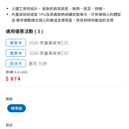
電腦椅
俱/
人體工學而設計， 創新的透氣造型，散熱，透氣，舒適。
電
內置高技術成型 TPU及表面散熱結構氣墊單元，可依據個人的體型
及 需求調整適合個人的最佳支撐高度，使背部得到最佳的支撐
腦
適用優惠活動 ( 3 )
桌、
椅
優惠券
2026-限量瘋搶卷$25
配
優惠券
2026-限量瘋搶卷$10
件
直接折
居家 92折
原價 $ 1,180
$ 874
規格
標準版
款式