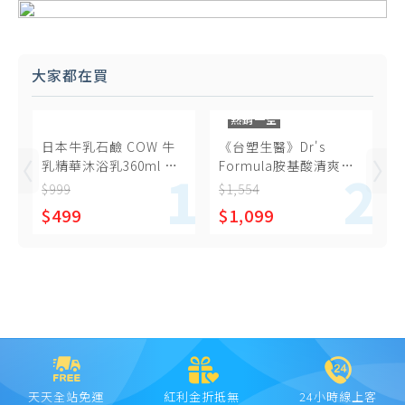
大家都在買
熱銷一空
日本牛乳石鹼 COW 牛
《台塑生醫》Dr's
乳精華沐浴乳360ml 補
Formula胺基酸清爽肌
充包*6包
沐浴乳 (雪皂香氛)
$999
$1,554
800g*6入
$499
$1,099
天天全站免運
紅利金折抵無
24小時線上客