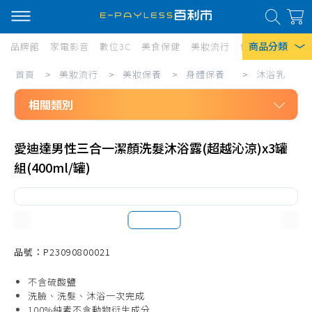
商品分類
品牌館
家電影音
數位3C
美食保健
美妝流行
傢俱寢具
居家
美
首頁
>
美妝流行
>
美妝保養
>
身體保養
>
沐浴乳
熱門搜尋
妝
相關類別
風扇
流
口罩
美妝流行
行/
愛迪達男性三合一潔顏洗髮沐浴露(超越沁涼)x3罐
美妝保養
美
除濕機
組(400ml/罐)
身體保養
妝
衛生紙
香皂、手工皂
保
Iphone 17
養/
沐浴乳
身
洗手乳、洗手慕斯
品號：P23090800021
體
去角質
不含硫酸鹽
保
洗臉、洗髮、沐浴一次完成
潤膚乳液
100%純素不含動物衍生成分