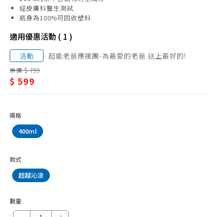
養/
手足保養
經皮膚科醫生測試
瓶身為100%可回收塑料
沐
私密保養
適用優惠活動 ( 1 )
浴
體香膏、止汗劑
乳
活動
超能老爸應援團-為最愛的老爸 送上最好的!
香水、香氛
原價 $ 799
$ 599
規格
400ml
款式
超越沁涼
數量