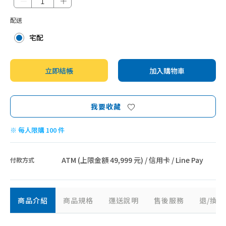
－
＋
配送
宅配
立即結帳
加入購物車
我要收藏
※ 每人限購 100 件
ATM (上限金額 49,999 元) / 信用卡 / Line Pay
付款方式
商品介紹
商品規格
運送說明
售後服務
退/換