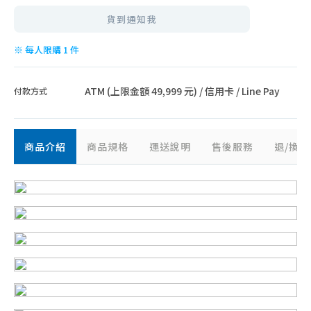
智能家電
貨到通知我
※ 每人限購 1 件
ATM (上限金額 49,999 元) / 信用卡 / Line Pay
付款方式
商品介紹
商品規格
運送說明
售後服務
退/換