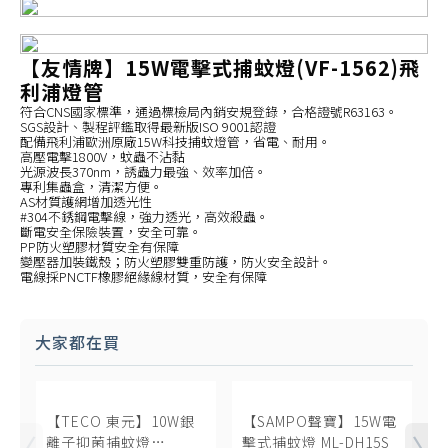
【友情牌】15W電擊式捕蚊燈(VF-1562)飛
利浦燈管
符合CNS國家標準，通過標檢局內銷安規登錄，合格證號R63163。
SGS設計、製程評鑑取得最新版ISO 9001認證
配備飛利浦歐洲原廠15W科技捕蚊燈管，省電、耐用。
高壓電擊1800V，蚊蟲不沾黏
光源波長370nm，誘蟲力最強、效率加倍。
專利集蟲盒，清潔方便。
AS材質護網增加透光性
#304不銹鋼電擊線，強力透光，高效殺蟲。
斷電安全保險裝置，安全可靠。
PP防火塑膠材質安全有保障
變壓器加裝鐵殼；防火塑膠雙重防護，防火安全設計。
電線採PNCTF橡膠絕緣線材質，安全有保障
大家都在買
【TECO 東元】10W銀
【SAMPO聲寶】15W電
離子抑菌捕蚊燈
擊式捕蚊燈 ML-DH15S
U