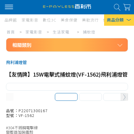
商品分類
品牌館
家電影音
數位3C
美食保健
美妝流行
傢俱寢具
居家
家
首頁
>
家電影音
>
生活家電
>
捕蚊燈
熱門搜尋
電
相關類別
風扇
影
口罩
家電影音
音/
飛利浦燈管
生活家電
生
除濕機
【友情牌】15W電擊式捕蚊燈(VF-1562)飛利浦燈管
免治馬桶座
活
衛生紙
無線吸塵器
家
Iphone 17
電/
有線吸塵器
捕
筒式吸塵器
品號：P22071300167
型號：VF-1562
蚊
吸塵器耗材、配件
燈
#304不銹鋼電擊線
掃地機、配件
變壓器加裝鐵殼