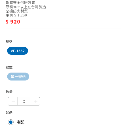
斷電安全保險裝置
塵蟎機、耗材
原料90%以上在台灣製造
全機防火材質
除菌、消毒機
原價 $ 1,280
$ 920
清潔機、洗地機
殺菌燈
規格
加濕器
VF-1562
檯燈、夾燈、配件
捕蚊燈
款式
捕蚊拍
單一規格
掛燙機、熨斗
除毛球機、縫紉機
數量
電話、對講機
－
＋
插座、延長線
配送
辦公家電
宅配