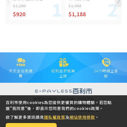
(XYFYK106)
$1,280
$1,488
$
$920
$1,188
天天全站免運
紅利金折抵無
24小時線上客
費
上限
服
聲寶股份有限公司 統編：03607500
百利市使用cookies為您提供更優質的購物體驗。若您點
地址：333 桃園市龜山區大華里頂湖路 26-3 號
選"我同意"後，即表示您同意我們的cookies政策。
代表人：財團法人陳茂榜工商發展基金會
欲了解更多資訊請見
隱私權政策
及
網站使用條款
。
Copyright © 2021 SAMPO INC. All rights reserved.