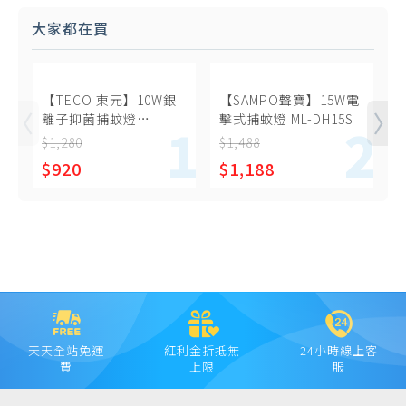
大家都在買
【TECO 東元】10W銀
【SAMPO聲寶】15W電
離子抑菌捕蚊燈
擊式捕蚊燈 ML-DH15S
U
(XYFYK106)
$1,280
$1,488
$
$920
$1,188
天天全站免運
紅利金折抵無
24小時線上客
費
上限
服