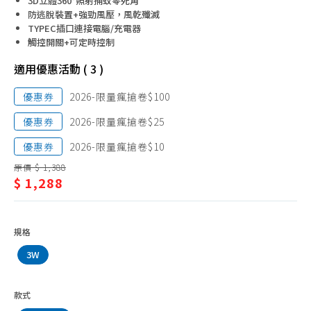
3D立體360°照射捕蚊零死角
塵蟎機、耗材
防逃脫裝置+強勁風壓，風乾殲滅
TYPEC插口連接電腦/充電器
除菌、消毒機
觸控開關+可定時控制
清潔機、洗地機
適用優惠活動 ( 3 )
殺菌燈
優惠券
2026-限量瘋搶卷$100
加濕器
優惠券
2026-限量瘋搶卷$25
檯燈、夾燈、配件
優惠券
2026-限量瘋搶卷$10
捕蚊燈
原價 $ 1,388
捕蚊拍
$ 1,288
掛燙機、熨斗
除毛球機、縫紉機
規格
電話、對講機
3W
插座、延長線
辦公家電
款式