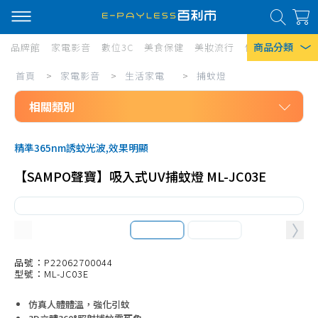
商品分類
品牌館
家電影音
數位3C
美食保健
美妝流行
傢俱寢具
居家
家
首頁
>
家電影音
>
生活家電
>
捕蚊燈
熱門搜尋
電
相關類別
風扇
影
口罩
家電影音
音/
精準365nm誘蚊光波,效果明顯
生活家電
生
除濕機
【SAMPO聲寶】吸入式UV捕蚊燈 ML-JC03E
免治馬桶座
活
衛生紙
無線吸塵器
家
Iphone 17
電/
有線吸塵器
捕
筒式吸塵器
品號：P22062700044
型號：ML-JC03E
蚊
吸塵器耗材、配件
燈
掃地機、配件
仿真人體體溫，強化引蚊