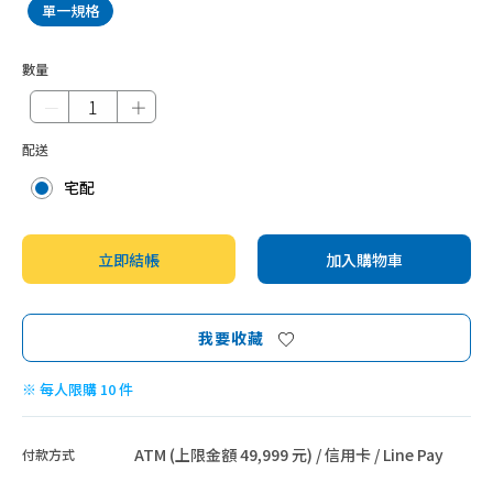
智能家電
單一規格
數量
－
＋
配送
宅配
立即結帳
加入購物車
我要收藏
※ 每人限購 10 件
ATM (上限金額 49,999 元) / 信用卡 / Line Pay
付款方式