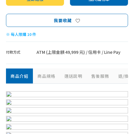
我要收藏
※ 每人限購 10 件
ATM (上限金額 49,999 元) / 信用卡 / Line Pay
付款方式
商品介紹
商品規格
運送說明
售後服務
退/換