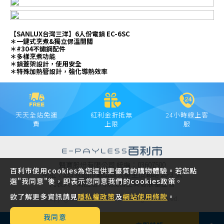
【SANLUX台灣三洋】6人份電鍋 EC-6SC
＊一鍵式烹煮&獨立保溫開關
＊#304不鏽鋼配件
＊多樣烹煮功能
＊鍋蓋架設計，使用安全
＊特殊加熱管設計，強化導熱效率
天天全站免運
紅利金折抵無
24小時線上客
費
上限
服
聲寶股份有限公司 統編：03607500
百利市使用cookies為您提供更優質的購物體驗。若您點
地址：333 桃園市龜山區大華里頂湖路 26-3 號
選"我同意"後，即表示您同意我們的cookies政策。
代表人：財團法人陳茂榜工商發展基金會
欲了解更多資訊請見
隱私權政策
及
網站使用條款
。
Copyright © 2021 SAMPO INC. All rights reserved.
我同意