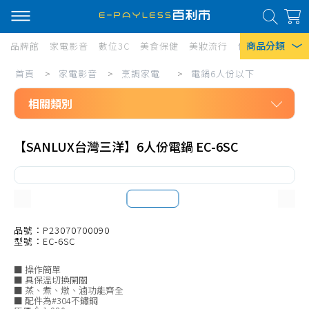
商品分類
品牌館
家電影音
數位3C
美食保健
美妝流行
傢俱寢具
居家
家
首頁
>
家電影音
>
烹調家電
>
電鍋6人份以下
熱門搜尋
電
相關類別
風扇
影
口罩
家電影音
音/
【SANLUX台灣三洋】6人份電鍋 EC-6SC
烹調家電
烹
除濕機
電烤箱10L以下
調
衛生紙
電烤箱11L-20L
家
Iphone 17
電/
電烤箱21L-40L
品號：P23070700090
型號：EC-6SC
電
電烤箱41L以上
■ 操作簡單
鍋
微波爐20L以下
■ 具保溫切換開關
■ 蒸、煮、燉、滷功能齊全
6
微波爐21-30L
■ 配件為#304不鏽鋼