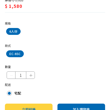
原價 $ 1,980
人
微波爐31L以上
$ 1,580
份
電鍋6人份以下
以
電鍋7-10人份
規格
下
電鍋11人份以上
6人份
電子鍋5人份以下
電子鍋6人份
款式
電子鍋7-10人份
EC-6SC
電子鍋11人份以上
數量
其他配件
－
＋
配送
宅配
立即結帳
加入購物車