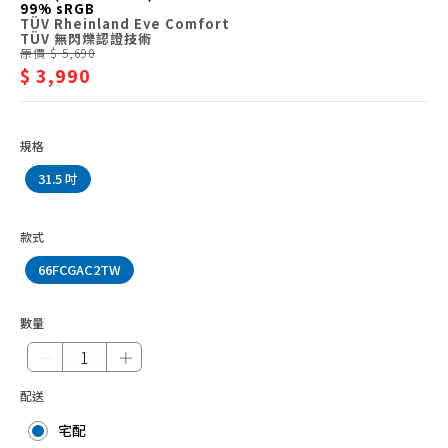
CHIMEI
99% sRGB
器/Lenovo
TÜV Rheinland Eye Comfort
LG
TÜV 無閃爍認證技術
原價 $ 5,690
Lenovo
$ 3,990
PHILIPS
SAMSUNG
規格
Veiwsonic
31.5 吋
MSI 微星
款式
品牌液晶顯示器
66FCGAC2TW
數量
－
＋
配送
宅配