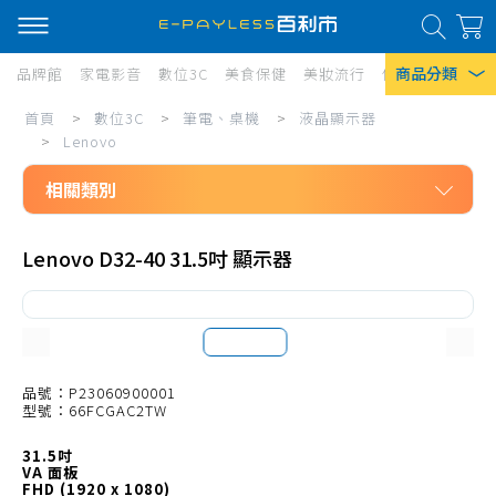
商品分類
品牌館
家電影音
數位3C
美食保健
美妝流行
傢俱寢具
居家
數
首頁
>
數位3C
>
筆電、桌機
>
液晶顯示器
熱門搜尋
位
>
Lenovo
風扇
3C/
相關類別
口罩
筆
數位3C
電、
除濕機
Lenovo D32-40 31.5吋 顯示器
筆電、桌機
桌
衛生紙
液晶顯示器
機/
Iphone 17
AOC
液
ACER
品號：P23060900001
晶
型號：66FCGAC2TW
ASUS
顯
31.5吋
BENQ
示
VA 面板
FHD (1920 x 1080)