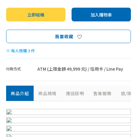
立即結帳
加入購物車
我要收藏
※ 每人限購 3 件
ATM (上限金額 49,999 元) / 信用卡 / Line Pay
付款方式
商品介紹
商品規格
運送說明
售後服務
退/換