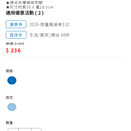
門簾、屏風
★適合各種場域空間
品/
★尺寸約長30 X 寬16.5cm
窗簾、捲簾
適用優惠活動 ( 2 )
面
面紙盒套
紙
優惠券
2026-限量瘋搶卷$10
室內拖鞋
盒
直接折
生活/居家/婦幼 88折
套
原價 $ 400
$ 236
規格
-
款式
-
數量