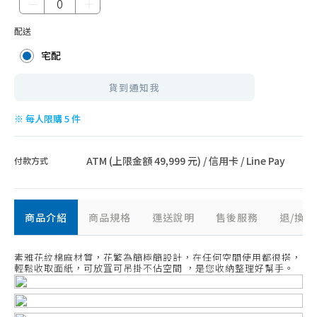
－
＋
配送
宅配
貨到通知我
※ 每人限購 5 件
ATM (上限金額 49,999 元) / 信用卡 / Line Pay
付款方式
商品介紹
商品規格
運送說明
售後服務
退/換
素雅花紋棉麻材質，花繁為簡極簡設計，在任何空間使用都很搭，
輕鬆收取面紙，可放罝可吊掛不佔空間 ，是您收納整理好幫手。