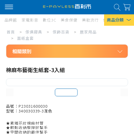
商品分類
品牌館
家電影音
數位3C
美食保健
美妝流行
傢俱寢具
居家
傢
首頁
>
傢俱寢具
>
傢飾百貨
>
居家用品
熱門搜尋
俱
>
面紙盒套
風扇
寢
相關類別
口罩
具/
傢俱寢具
傢
除濕機
棉麻布藝衛生紙套-3入組
傢飾百貨
飾
衛生紙
居家用品
百
Iphone 17
沙發套、沙發保潔墊
貨/
桌腳套、椅套
品號：P23031600030
居
型號：340030339-3混色
坐墊、抱枕、靠墊
家
★素雅花紋棉麻材質
桌墊、餐巾、止滑墊
用
★輕鬆收納整理好幫手
★空間收納的最佳幫手