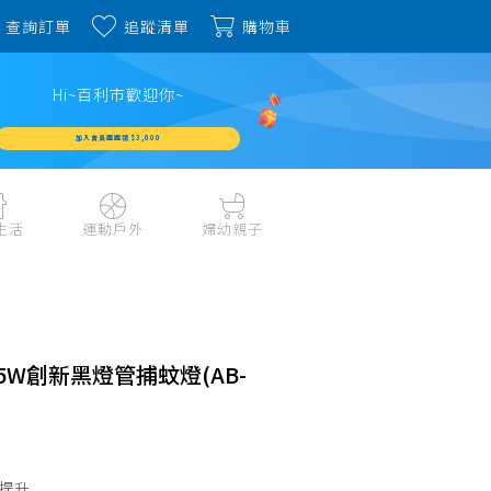
查詢訂單
追蹤清單
購物車
Hi~百利市歡迎你~
加入會員週週領 $3,000
生活
運動戶外
婦幼親子
戶外露營、登山用品
嬰幼成長、清潔日用
水上運動、潛水
哺育餐食、奶瓶奶嘴
旅行用品、行李箱、
書包、兒童生活用品
雨具
15W創新黑燈管捕蚊燈(AB-
品
外出用品
健身、運動器材
玩具、積木、拼圖
運動配件、護具
寵物用品
教具、童書、美勞
自行車、電動車系列
家庭護理 、銀髮生活
提升