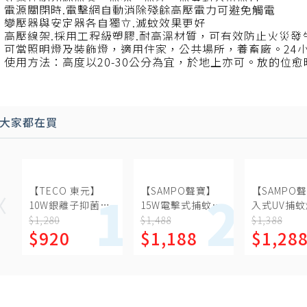
★ 電源關閉時.電擊網自動消除殘餘高壓電力可避免觸電
★ 變壓器與安定器各自獨立.滅蚊效果更好
★ 高壓線架.採用工程級塑膠.耐高溫材質，可有效防止火災
★ 可當照明燈及裝飾燈，適用住家，公共場所，養畜廠。24
 使用方法：高度以20-30公分為宜，於地上亦可。放的位
大家都在買
【TECO 東元】
【SAMPO聲寶】
【SAMPO
10W銀離子抑菌捕
15W電擊式捕蚊燈
入式UV捕蚊燈
蚊燈(XYFYK106)
ML-DH15S
JC03E
$1,280
$1,488
$1,388
$920
$1,188
$1,28