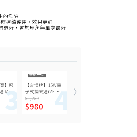
發生的危險
小時連續使用，效果更好
愈暗愈好，置於屋角無風處最好
熱銷一空
熱銷
聲寶】吸
【友情牌】15W電
福利品 勳風 360度
【SA
 ML-
子式捕蚊燈(VF-
全方位USB迷你電
用型吸
1516)飛利浦燈管
擊式捕蚊燈 HF-
燈(可
$1,280
$660
$1,28
8
$980
$460
$1,
補蚊燈/捕蚊燈/電
D661
ML-J
蚊燈/滅蚊燈