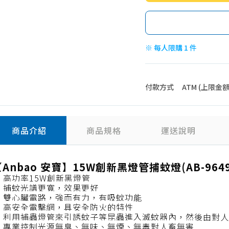
※ 每人限購 1 件
付款方式
ATM (上限金額 4
商品介紹
商品規格
運送說明
Anbao 安寶】15W創新黑燈管捕蚊燈(AB-9649
 高功率15W創新黑燈管
★ 捕蚊光譜更寬，效果更好
★ 雙心臟電路，強而有力，有吸蚊功能
★ 高安全電擊網，具安全防火的特性
★ 利用捕蟲燈管來引誘蚊子等昆蟲進入滅蚊器內，然後由對
★ 專業控制光源無臭、無味、無煙、無毒對人畜無害