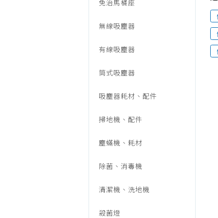
音/
免治馬桶座
烹調家電
廚房家電
無線吸塵器
生
飲水、咖啡
有線吸塵器
美容家電
活
生活家電
筒式吸塵器
福利品專區
家
吸塵器耗材、配件
掃地機、配件
電/
塵蟎機、耗材
捕
除菌、消毒機
清潔機、洗地機
蚊
殺菌燈