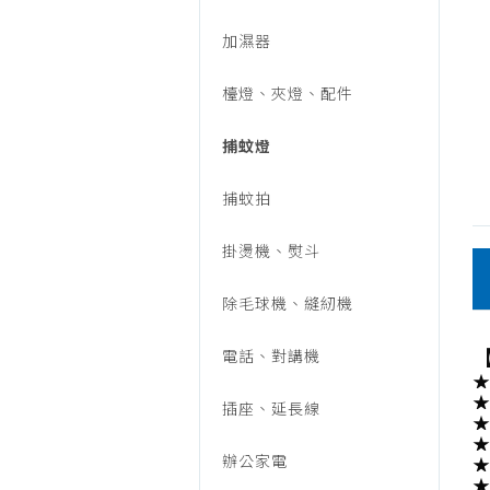
燈
加濕器
檯燈、夾燈、配件
捕蚊燈
捕蚊拍
掛燙機、熨斗
除毛球機、縫紉機
【
電話、對講機
★
插座、延長線
辦公家電