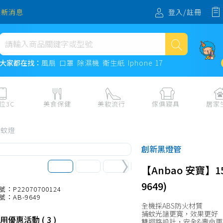
登入/註冊
最新消息
熱門搜尋
大家都在找：
風扇
口罩
除濕機
衛生紙
Iphone 17
風扇
口罩
位3C
美食保健
美妝流行
傢俱寢具
居家
除濕機
板、周邊
保健食品
美妝保養
收納
日用耗品
捕蚊燈
衛生紙
電子票券
流行配飾
傢俱、床墊
居家清潔
創新黑燈管
機
紙本票券
寢具
餐廚
Iphone 17
【Anbao 安寶】
水、飲料、沖泡
傢飾百貨
生活其他用
9649)
民生食材、烹飪調味
衛浴
成人用品🔞
號：P22070700124
號：AB-9649
熟食、小吃、滷味
居家裝修
寵物飼料、
全機採ABS防火材質
捕蚊光譜更寬，效果更好
零食、果乾、肉乾
開運
用優惠活動 ( 3 )
雙迴路設計，安全&壽命更