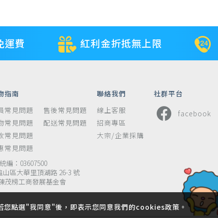
免運費
紅利金折抵無上限
物指南
聯絡我們
社群平台
員常見問題
售後常見問題
線上客服
facebook
物常見問題
配送常見問題
招商專區
款常見問題
大宗/企業採購
惠常見問題
編：03607500
龜山區大華里頂湖路 26-3 號
陳茂榜工商發展基金會
若您點選"我同意"後，即表示您同意我們的cookies政策。