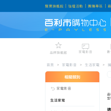
聲寶旗艦館
強檔活動
團購專區
家電影音
數
品牌旗艦館
家
視聽娛樂
手機、平
首頁
>
家電影音
>
生活家電
>
冷暖空調
數位周邊
電冰箱、冷凍櫃
筆電、桌
相關類別
電
洗衣機、乾衣機
資訊周邊
家電影音
電風扇、電暖器
影
品
型
清淨機、除濕機
生活家電
廚衛三機
適