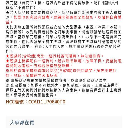
裝完整（含商品主機、包裝內外盒不得刮傷破損，配件/隨附文件
與贈品不得缺件）。
★若因新品故障要退換貨商品，新品瑕疵判斷將由原廠工程人員檢
如對收到商品有疑慮，建議開箱過程全程錄影，以確保自身權
測。
益。
★如需施工團隊特殊配送或安裝的大型家電（電視、冷氣、冰箱、
洗衣機等）收到消費者付款之訂單需求後，將會派發給運送與施工
團隊，當派單完成後，訂單狀態為出貨中，此狀態不一定是實際完
成出貨，僅代表發單至施工團隊，實際以施工團隊與訂購者電話約
裝的內容為主。 在3-5天工作天內，施工廠商將進行聯絡之約裝動
作。
★遊戲片(含軟體)商品一經拆封視同購買，無法退換貨。
★遊戲主機與配件一經拆封，若非新品瑕疵、故障不良，仍堅持退
貨將酌收兩成～五成包裝復原整新費。
※對於遊戲主機與遊戲片商品(含軟體)有任何疑問，請先不要拆
封，試玩，請儘速向客服反應。
※ 賣場商品與形象情境圖僅供參考，以實際出貨商品為主
※ 出貨提醒：如遇不可抗外力，例如颱風、豪雨、工廠或海運空
運罷工等天災與其他難以抗拒的人為事件，致使貨運公司未上班營
運，網購商品將會延後出貨。
NCC編號：CCAI11LP0640T0
大家都在買