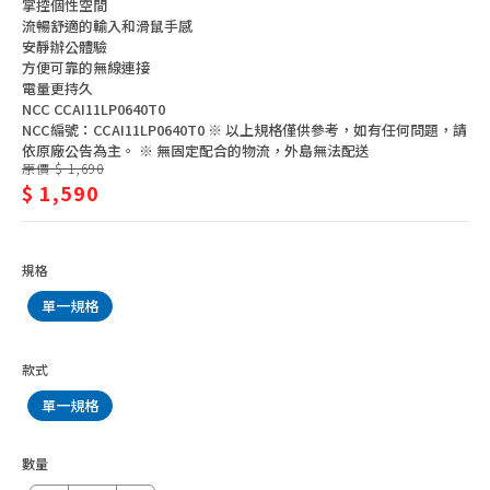
有線鍵盤
掌控個性空間
鍵
流暢舒適的輸入和滑鼠手感
無線鍵盤
盤
安靜辦公體驗
方便可靠的無線連接
機械鍵盤
滑
電量更持久
NCC CCAI11LP0640T0
鍵盤滑鼠組
鼠
NCC編號：CCAI11LP0640T0 ※ 以上規格僅供參考，如有任何問題，請
依原廠公告為主。 ※ 無固定配合的物流，外島無法配送
組
原價 $ 1,690
$ 1,590
規格
單一規格
款式
單一規格
數量