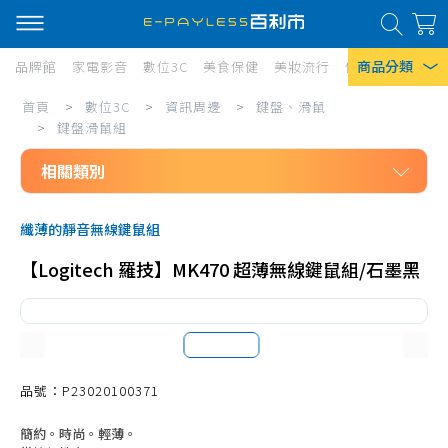
商品分類
品牌館
家電影音
數位3C
美食保健
美妝流行
傢俱寢具
居家
數
首頁
>
數位3C
>
資訊周邊
>
鍵盤、滑鼠
熱門搜尋
位
>
鍵盤滑鼠組
風扇
3C/
相關類別
口罩
資
數位3C
訊
除濕機
纖薄的靜音無線鍵鼠組
資訊周邊
周
衛生紙
【Logitech 羅技】MK470 超薄無線鍵鼠組/石墨黑
鍵盤、滑鼠
邊/
Iphone 17
有線滑鼠
鍵
無線滑鼠
盤、
電競滑鼠
品號：P23020100371
滑
滑鼠墊、配件
鼠/
簡約。時尚。輕薄。