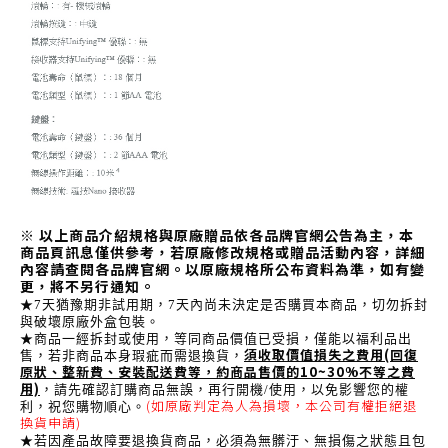
※ 以上商品介紹規格與原廠贈品依各品牌官網公告為主，本
商品頁訊息僅供參考，若原廠修改規格或贈品活動內容，詳細
內容請查閱各品牌官網。以原廠規格所公布資料為準，如有變
更，將不另行通知。
★7天猶豫期非試用期，7天內尚未決定是否購買本商品，切勿拆封
與破壞原廠外盒包裝。
★商品一經拆封或使用，等同商品價值已受損，僅能以福利品出
須收取價值損失之費用(回復
售，若非商品本身瑕疵而需退換貨，
原狀、整新費、安裝配送費等，約商品售價的10~30%不等之費
用)
，請先確認訂購商品無誤，再行開機/使用，以免影響您的權
(如原廠判定為人為損壞，本公司有權拒絕退
利，祝您購物順心。
換貨申請)
★若因產品故障要退換貨商品，必須為無髒汙、無損傷之狀態且包