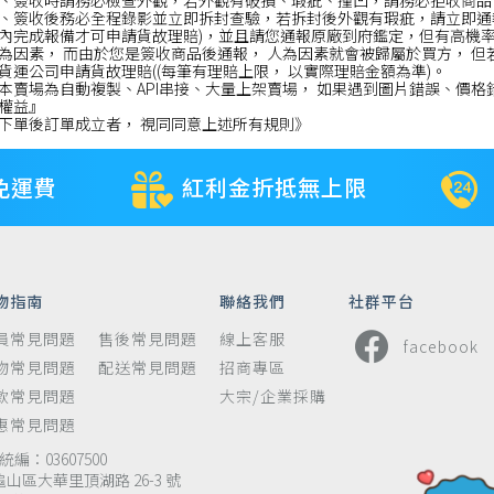
、簽收時請務必檢查外觀，若外觀有破損、瑕疵、撞凹，請務必拒收商品
、簽收後務必全程錄影並立即拆封查驗，若拆封後外觀有瑕疵，請立即通報
內完成報備才可申請貨故理賠)，並且請您通報原廠到府鑑定，但有高機
為因素， 而由於您是簽收商品後通報， 人為因素就會被歸屬於買方， 但
貨運公司申請貨故理賠((每筆有理賠上限， 以實際理賠金額為準)。
本賣場為自動複製、API串接、大量上架賣場， 如果遇到圖片錯誤、價格
權益』
下單後訂單成立者， 視同同意上述所有規則》
免運費
紅利金折抵無上限
物指南
聯絡我們
社群平台
員常見問題
售後常見問題
線上客服
facebook
物常見問題
配送常見問題
招商專區
款常見問題
大宗/企業採購
惠常見問題
編：03607500
龜山區大華里頂湖路 26-3 號