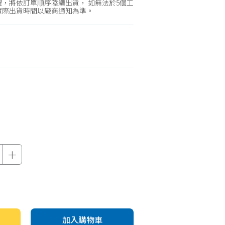
機車專區
，將依訂單順序陸續出貨， 如無法於5個工
實際出貨時間以廠商通知為準。
機車部品百貨
汽車百貨
＋
加入購物車