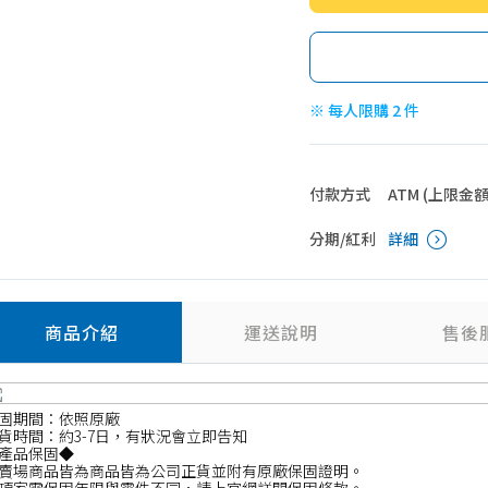
※ 每人限購 2 件
付款方式
ATM (上限金額 4
分期/紅利
詳細
商品介紹
運送說明
售後
固期間：依照原廠
貨時間：約3-7日，有狀況會立即告知
產品保固◆
賣場商品皆為商品皆為公司正貨並附有原廠保固證明。