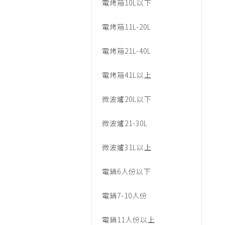
音/
電烤箱10L以下
烹調家電
廚房家電
電烤箱11L-20L
烹
飲水、咖啡
電烤箱21L-40L
美容家電
調
生活家電
電烤箱41L以上
福利品專區
家
微波爐20L以下
微波爐21-30L
電/
微波爐31L以上
電
電鍋6人份以下
電鍋7-10人份
子
電鍋11人份以上