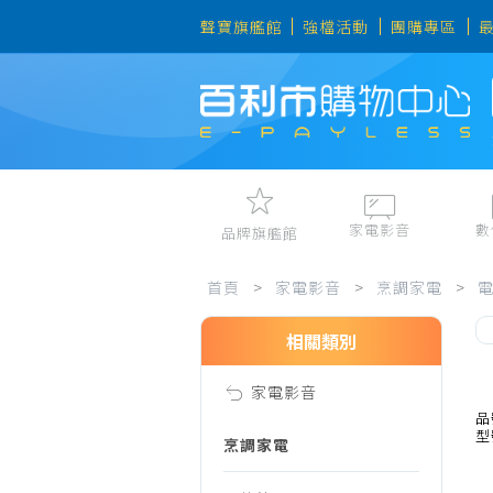
聲寶旗艦館
強檔活動
團購專區
家電影音
數
品牌旗艦館
家
視聽娛樂
手機、平
首頁
>
家電影音
>
烹調家電
>
冷暖空調
數位周邊
電冰箱、冷凍櫃
筆電、桌
相關類別
電
洗衣機、乾衣機
資訊周邊
家電影音
電風扇、電暖器
影
品
型
清淨機、除濕機
烹調家電
廚衛三機