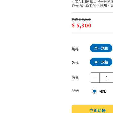
本商品因搶購狀況十分踴躍
蛋糕甜點、冰品
園藝植栽
作天內出貨將另行通知，
生鮮、蔬果 (免稅)
原價 $ 5,900
生鮮、蔬果 (應稅)
$ 5,300
單一規格
規格
單一規格
款式
－
數量
配送
宅配
立即結帳