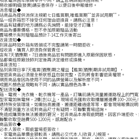
項家電保固年限與零件不同，請上官網詳閱保固條款。
易收據明細(發票)請妥善保存，以便日後申報維修。
消息權益◆
站商品為提供消保法規範七日鑑賞期,唯鑑賞期""並非試用期""，
品一經拆箱恕不接受任何理由退換貨，請務必注意！
商品有疑慮的地方請務必先詢問，能接受才訂購！
商品為優惠價格，恕不參加原廠贈品活動
賣場標示有附贈贈品預計7-14工作天後寄出
收貨須知◆
到貨品時如外箱有毀損或不完整請第一時間拒收，
經收貨，購買人即須負保管責任，
店有7天猶豫期，7日過後商品若有問題即進入原廠保固狀態，
品都需經原廠技師判定後再決定維修或換機。
換貨須知：
品到貨隔日享7天鑑賞(猶豫)期之權益【鑑賞(猶豫)期非試用期】，
理退貨商品必須是全新狀態且包裝完整，否則將會影響退貨權限。
網頁商品會因為使用不同的品牌螢幕以及解析度不同，
成圖片顏色呈現略有不同，請以實品顏色為準。
配送須知◆
箱、電視、洗衣機、乾衣機等…產品，訂購前請先測量搬運路程上的門寬
型家電如無電梯，2樓(含)以上，現場或先匯款收取樓層搬運費100~200元
遇特殊安裝環境，如需抬高搬運、搬運距離過遠等等，都會現場報價說明
不清楚測量方法或對商品尺寸有疑問，可聯繫賣場諮詢。
免造成購買後無法搬運的窘況，若非商品本身瑕疵問題，因客戶端拒收、
聯繫收取空趟費500-1200元，感謝配合。
商品簽收◆
必本人簽收，瑕疵當場拒簽收！
、家電商品單價金額較高，請務必交代本人(收貨人)親簽。