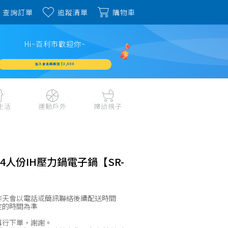
查詢訂單
追蹤清單
購物車
Hi~百利市歡迎你~
加入會員週週領 $3,000
生活
運動戶外
婦幼親子
戶外露營、登山用品
嬰幼成長、清潔日用
水上運動、潛水
哺育餐食、奶瓶奶嘴
旅行用品、行李箱、
書包、兒童生活用品
牌 4人份IH壓力鍋電子鍋【SR-
雨具
品
外出用品
健身、運動器材
玩具、積木、拼圖
運動配件、護具
作天會以電話或簡訊聯絡後續配送時間
寵物用品
教具、童書、美勞
定的時間為準
自行車、電動車系列
家庭護理 、銀髮生活
再行下單，謝謝。