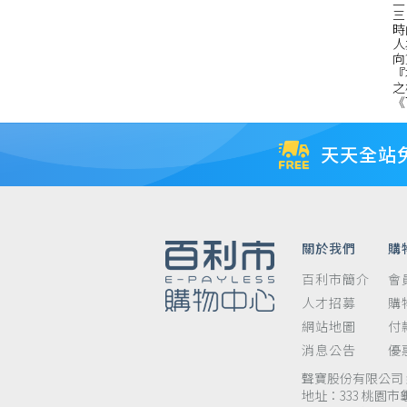
二
三
時
人
向
『
之
《
天天全站
關於我們
購
百利市簡介
會
人才招募
購
網站地圖
付
消息公告
優
聲寶股份有限公司 統
地址：333 桃園市