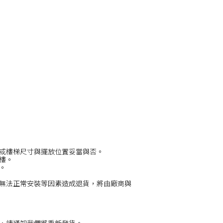
或樓梯尺寸與擺放位置妥當與否。
/樓。
。
無法正常安裝等因素造成退貨，將由廠商與