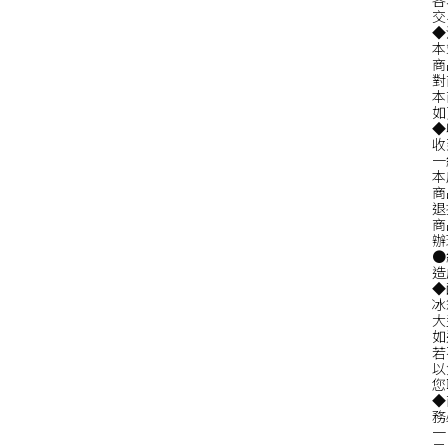
各
交
◆
本
商
對
本
如
◆
收
一
本
商
退
商
辦
●
造
◆
冰
大
如
若
以
您
◆
務
一