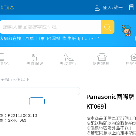
登入/註冊
最新消息
熱門搜尋
大家都在找：
風扇
口罩
除濕機
衛生紙
Iphone 17
風扇
口罩
位3C
美食保健
美妝流行
傢俱寢具
居家
除濕機
板、周邊
保健食品
美妝保養
收納
日用耗品
電子鍋5人份以下
衛生紙
電子票券
流行配飾
傢俱、床墊
居家清潔
機
紙本票券
寢具
餐廚
Iphone 17
Panasonic國際
水、飲料、沖泡
傢飾百貨
生活其他用
KT069】
民生食材、烹飪調味
衛浴
成人用品🔞
號：P22113000113
※本商品正常為3至7個工
號：SR-KT069
熟食、小吃、滷味
居家裝修
寵物飼料、
※配送時間以物流聯絡約
※偏遠地區及外島不送！
零食、果乾、肉乾
開運
※若您同意以上約定事項