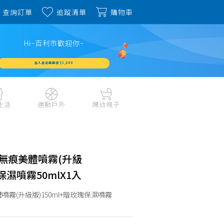
查詢訂單
追蹤清單
購物車
Hi~百利市歡迎你~
加入會員週週領 $3,000
生活
運動戶外
婦幼親子
戶外露營、登山用品
嬰幼成長、清潔日用
水上運動、潛水
哺育餐食、奶瓶奶嘴
旅行用品、行李箱、
書包、兒童生活用品
無痕美體噴霧(升級
雨具
品
外出用品
保濕噴霧50mlX1入
健身、運動器材
玩具、積木、拼圖
運動配件、護具
霧(升級版)150ml+贈玫瑰保濕噴霧
寵物用品
教具、童書、美勞
自行車、電動車系列
家庭護理 、銀髮生活