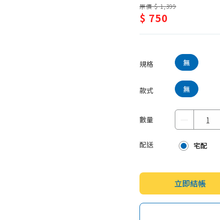
原價 $ 1,399
蛋糕甜點、冰品
園藝植栽
$ 750
生鮮、蔬果 (免稅)
生鮮、蔬果 (應稅)
無
規格
無
款式
－
數量
配送
宅配
立即結帳