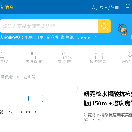
登入/註冊
最新消息
熱門搜尋
大家都在找：
風扇
口罩
除濕機
衛生紙
Iphone 17
風扇
口罩
位3C
美食保健
美妝流行
傢俱寢具
居家
除濕機
板、周邊
保健食品
美妝保養
收納
日用耗品
身體保養
>
去角質
衛生紙
電子票券
流行配飾
傢俱、床墊
居家清潔
機
紙本票券
寢具
餐廚
Iphone 17
妍霓絲水楊酸抗痘
水、飲料、沖泡
傢飾百貨
生活其他用
版)150ml+贈玫瑰
民生食材、烹飪調味
衛浴
成人用品🔞
號：P22103100098
妍霓絲水楊酸抗痘無痕美體噴
熟食、小吃、滷味
居家裝修
寵物飼料、
50mlX1入
零食、果乾、肉乾
開運