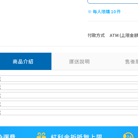
※ 每人限購 10 件
付款方式
ATM (上限金額 4
商品介紹
運送說明
售後
免運費
紅利金折抵無上限