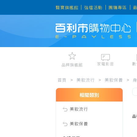
聲寶旗艦館
強檔活動
團購專區
家電影音
數
品牌旗艦館
美
視聽娛樂
手機、平
首頁
>
美妝流行
>
美妝保養
>
冷暖空調
數位周邊
電冰箱、冷凍櫃
筆電、桌
相關類別
妝
洗衣機、乾衣機
資訊周邊
美妝流行
電風扇、電暖器
流
品
清淨機、除濕機
美妝保養
廚衛三機