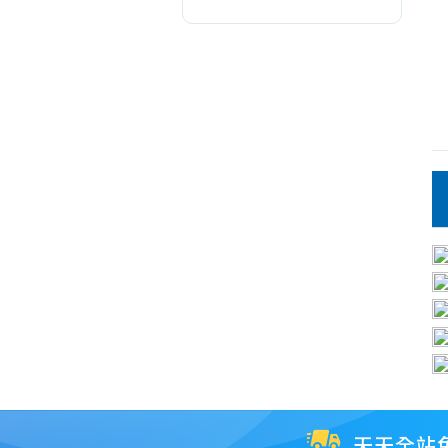
保
養/
去
角
質
天天全站