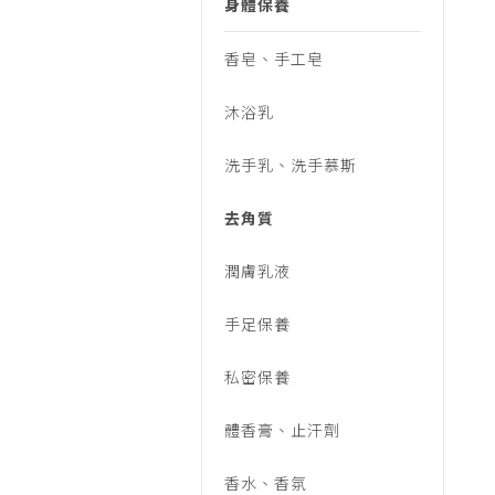
行/
身體保養
烹調家電
廚房家電
香皂、手工皂
美
飲水、咖啡
沐浴乳
美容家電
妝
生活家電
洗手乳、洗手慕斯
福利品專區
保
去角質
潤膚乳液
養/
手足保養
身
私密保養
體香膏、止汗劑
體
香水、香氛