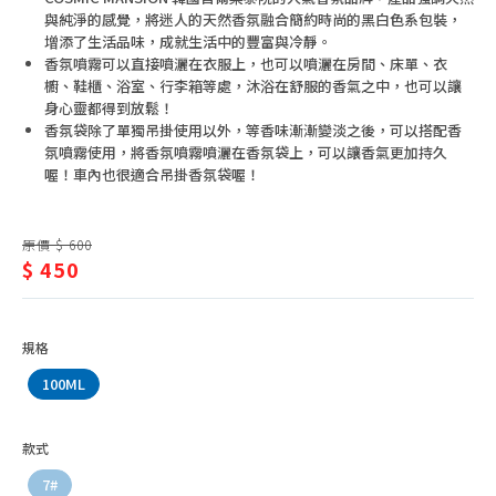
潤膚乳液
養/
與純淨的感覺，將迷人的天然香氛融合簡約時尚的黑白色系包裝，
手足保養
增添了生活品味，成就生活中的豐富與冷靜。
香
香氛噴霧可以直接噴灑在衣服上，也可以噴灑在房間、床單、衣
私密保養
水、
櫥、鞋櫃、浴室、行李箱等處，沐浴在舒服的香氣之中，也可以讓
身心靈都得到放鬆！
體香膏、止汗劑
香
香氛袋除了單獨吊掛使用以外，等香味漸漸變淡之後，可以搭配香
香水、香氛
氛噴霧使用，將香氛噴霧噴灑在香氛袋上，可以讓香氣更加持久
氛
喔！車內也很適合吊掛香氛袋喔！
原價 $ 600
$ 450
規格
100ML
款式
7#