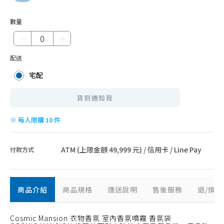
數量
－
＋
配送
宅配
貨到通知我
※ 每人限購 10 件
ATM (上限金額 49,999 元) / 信用卡 / Line Pay
付款方式
商品介紹
商品規格
運送說明
售後服務
退/換
Cosmic Mansion 衣物香氛 室內香氛噴霧 香氛袋