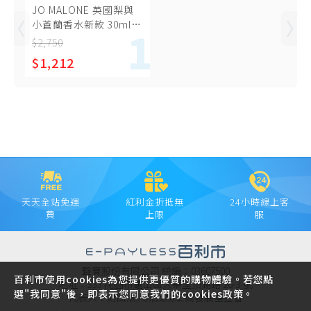
JO MALONE 英國梨與
小蒼蘭香水新款 30ml附
原廠提袋
$2,750
$1,212
天天全站免運
紅利金折抵無
24小時線上客
費
上限
服
聲寶股份有限公司 統編：03607500
百利市使用cookies為您提供更優質的購物體驗。若您點
地址：333 桃園市龜山區大華里頂湖路 26-3 號
選"我同意"後，即表示您同意我們的cookies政策。
代表人：財團法人陳茂榜工商發展基金會