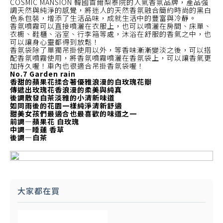
COSMIC MANSION 韓國首爾梨泰院的人氣香氛品牌，產品強
調天然與純淨的感覺，將迷人的天然香氛融合簡約時尚的黑白
色系包裝，增添了生活品味，成就生活中的豐富與冷靜。
香氛噴霧可以直接噴灑在衣服上，也可以噴灑在房間、床單、
衣櫥、鞋櫃、浴室、行李箱等處，沐浴在舒服的香氣之中，也
可以讓身心靈都得到放鬆！
香氛袋除了單獨吊掛使用以外，等香味漸漸變淡之後，可以搭
配香氛噴霧使用，將香氛噴霧噴灑在香氛袋上，可以讓香氣更
加持久喔！車內也很適合吊掛香氛袋喔！
No.7 Garden rain
香甜的蘋果花揉合著優雅浪漫的白玫瑰花瓣
傳遞出玫瑰花香浪漫的柔美與純真
後調散發白茶淡雅的小清新味道
如同雨後的花園一樣純淨清新舒適
甜美女孩們最適合也最喜歡的味道之一
前調—蘋果花 白玫瑰
中調—睡蓮 香草
後調—白茶
大家都在買