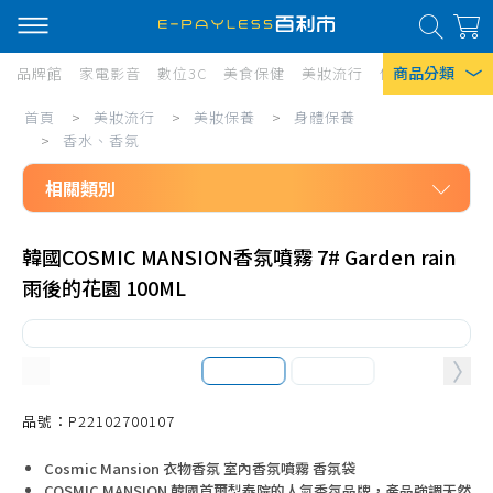
商品分類
品牌館
家電影音
數位3C
美食保健
美妝流行
傢俱寢具
居家
美
首頁
>
美妝流行
>
美妝保養
>
身體保養
熱門搜尋
妝
>
香水、香氛
風扇
流
相關類別
口罩
行/
美妝流行
美
除濕機
韓國COSMIC MANSION香氛噴霧 7# Garden rain
美妝保養
雨後的花園 100ML
妝
衛生紙
身體保養
保
Iphone 17
香皂、手工皂
養/
沐浴乳
身
洗手乳、洗手慕斯
品號：P22102700107
體
去角質
保
Cosmic Mansion 衣物香氛 室內香氛噴霧 香氛袋
COSMIC MANSION 韓國首爾梨泰院的人氣香氛品牌，產品強調天然